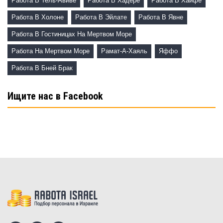
Работа В Тель-Авиве
Работа В Хадере
Работа В Хайфе
Работа В Холоне
Работа В Эйлате
Работа В Явне
Работа В Гостиницах На Мертвом Море
Работа На Мертвом Море
Рамат-А-Хаяль
Яффо
Работа В Бней Брак
Ищите нас в Facebook