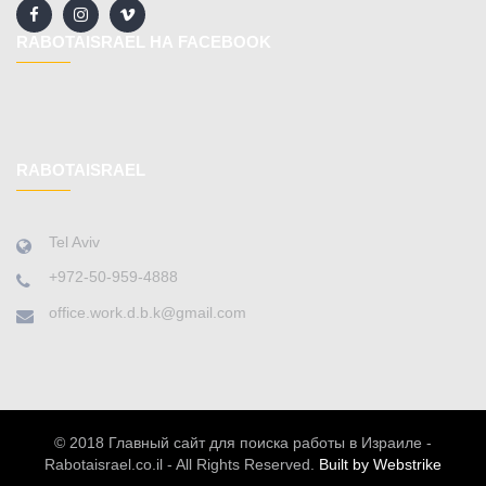
RABOTAISRAEL НА FACEBOOK
RABOTAISRAEL
Tel Aviv
+972-50-959-4888
office.work.d.b.k@gmail.com
© 2018 Главный сайт для поиска работы в Израиле -
Rabotaisrael.co.il - All Rights Reserved.
Built by Webstrike