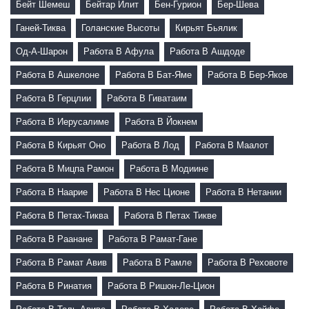
Бейт Шемеш
Бейтар Илит
Бен-Гурион
Бер-Шева
Ганей-Тиква
Голанские Высоты
Кирьят Бьялик
Од-А-Шарон
Работа В Афула
Работа В Ашдоде
Работа В Ашкелоне
Работа В Бат-Яме
Работа В Бер-Яков
Работа В Герцлии
Работа В Гиватаим
Работа В Иерусалиме
Работа В Йокнем
Работа В Кирьят Оно
Работа В Лод
Работа В Маалот
Работа В Мицпа Рамон
Работа В Модиине
Работа В Наарие
Работа В Нес Ционе
Работа В Нетании
Работа В Петах-Тиква
Работа В Петах Тикве
Работа В Раанане
Работа В Рамат-Гане
Работа В Рамат Авив
Работа В Рамле
Работа В Реховоте
Работа В Ринатия
Работа В Ришон-Ле-Цион