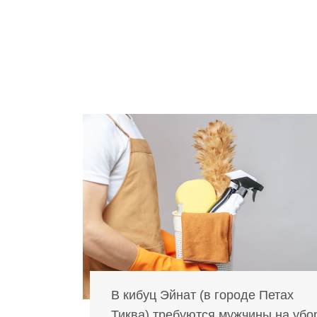
В кибуц Эйнат (в городе Петах
Тиква) требуются мужчины на убо