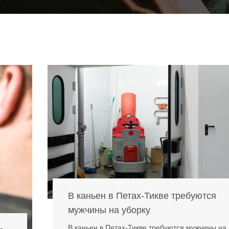
В каньен в Петах-Тикве требуются
мужчины на уборку
В каньен в Петах-Тикве требуются мужчины на