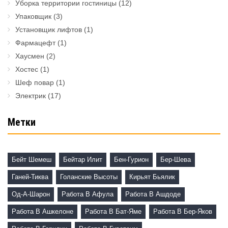
Уборка территории гостиницы
(12)
Упаковщик
(3)
Установщик лифтов
(1)
Фармацефт
(1)
Хаусмен
(2)
Хостес
(1)
Шеф повар
(1)
Электрик
(17)
Метки
Бейт Шемеш
Бейтар Илит
Бен-Гурион
Бер-Шева
Ганей-Тиква
Голанские Высоты
Кирьят Бьялик
Од-А-Шарон
Работа В Афула
Работа В Ашдоде
Работа В Ашкелоне
Работа В Бат-Яме
Работа В Бер-Яков