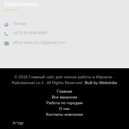
RABOTAISRAEL
Tel Aviv
+972-50-959-4888
office.work.d.b.k@gmail.com
© 2018 Главный сайт для поиска работы в Израиле -
Rabotaisrael.co.il - All Rights Reserved.
Built by Webstrike
Главная
Все вакансии
Работа по городам
О нас
Контакты компании
עברית