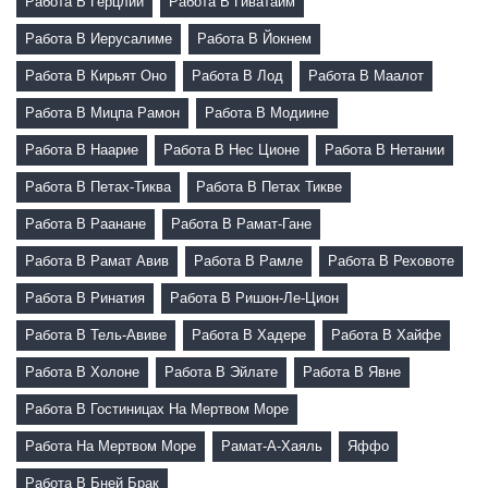
Работа В Герцлии
Работа В Гиватаим
Работа В Иерусалиме
Работа В Йокнем
Работа В Кирьят Оно
Работа В Лод
Работа В Маалот
Работа В Мицпа Рамон
Работа В Модиине
Работа В Наарие
Работа В Нес Ционе
Работа В Нетании
Работа В Петах-Тиква
Работа В Петах Тикве
Работа В Раанане
Работа В Рамат-Гане
Работа В Рамат Авив
Работа В Рамле
Работа В Реховоте
Работа В Ринатия
Работа В Ришон-Ле-Цион
Работа В Тель-Авиве
Работа В Хадере
Работа В Хайфе
Работа В Холоне
Работа В Эйлате
Работа В Явне
Работа В Гостиницах На Мертвом Море
Работа На Мертвом Море
Рамат-А-Хаяль
Яффо
Работа В Бней Брак