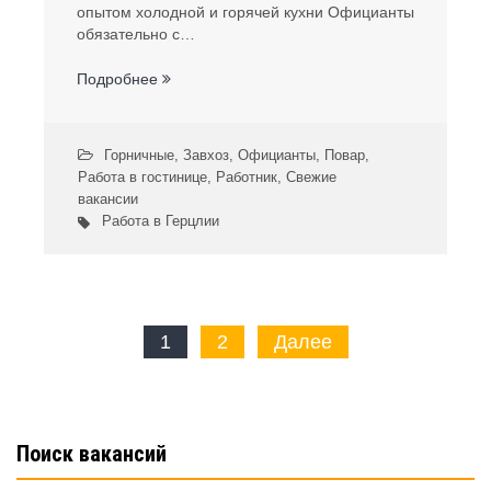
опытом холодной и горячей кухни Официанты
обязательно с…
Подробнее
Горничные
,
Завхоз
,
Официанты
,
Повар
,
Работа в гостинице
,
Работник
,
Свежие
вакансии
Работа в Герцлии
Пагинация
1
2
Далее
записей
Поиск вакансий