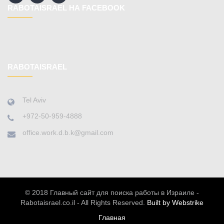
RABOTAISRAEL НА FACEBOOK
RABOTAISRAEL
Tel Aviv
+972-50-959-4888
office.work.d.b.k@gmail.com
© 2018 Главный сайт для поиска работы в Израиле -
Rabotaisrael.co.il - All Rights Reserved.
Built by Webstrike
Главная