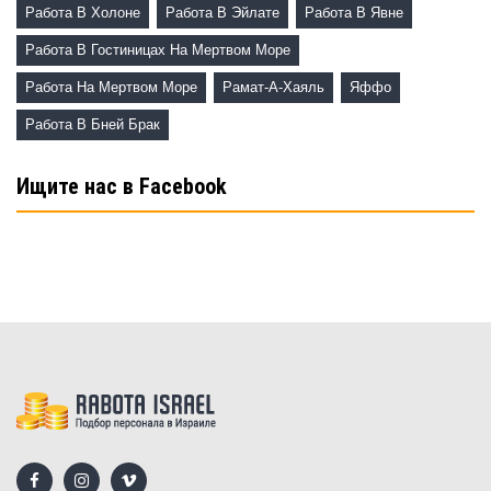
Работа В Холоне
Работа В Эйлате
Работа В Явне
Работа В Гостиницах На Мертвом Море
Работа На Мертвом Море
Рамат-А-Хаяль
Яффо
Работа В Бней Брак
Ищите нас в Facebook