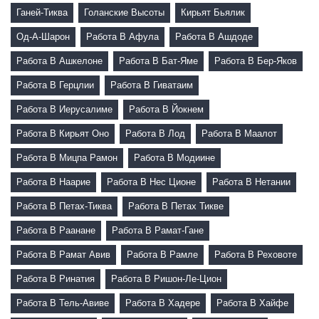
Ганей-Тиква
Голанские Высоты
Кирьят Бьялик
Од-А-Шарон
Работа В Афула
Работа В Ашдоде
Работа В Ашкелоне
Работа В Бат-Яме
Работа В Бер-Яков
Работа В Герцлии
Работа В Гиватаим
Работа В Иерусалиме
Работа В Йокнем
Работа В Кирьят Оно
Работа В Лод
Работа В Маалот
Работа В Мицпа Рамон
Работа В Модиине
Работа В Наарие
Работа В Нес Ционе
Работа В Нетании
Работа В Петах-Тиква
Работа В Петах Тикве
Работа В Раанане
Работа В Рамат-Гане
Работа В Рамат Авив
Работа В Рамле
Работа В Реховоте
Работа В Ринатия
Работа В Ришон-Ле-Цион
Работа В Тель-Авиве
Работа В Хадере
Работа В Хайфе