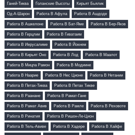
Ганей-Тиква
Голанские Высоты
Кирьят Бьялик
Од-А-Шарон
Работа В Афула
Работа В Ашдоде
Работа В Ашкелоне
Работа В Бат-Яме
Работа В Бер-Яков
Работа В Герцлии
Работа В Гиватаим
Работа В Иерусалиме
Работа В Йокнем
Работа В Кирьят Оно
Работа В Лод
Работа В Маалот
Работа В Мицпа Рамон
Работа В Модиине
Работа В Наарие
Работа В Нес Ционе
Работа В Нетании
Работа В Петах-Тиква
Работа В Петах Тикве
Работа В Раанане
Работа В Рамат-Гане
Работа В Рамат Авив
Работа В Рамле
Работа В Реховоте
Работа В Ринатия
Работа В Ришон-Ле-Цион
Работа В Тель-Авиве
Работа В Хадере
Работа В Хайфе