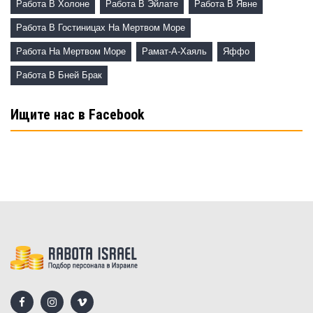
Работа В Холоне
Работа В Эйлате
Работа В Явне
Работа В Гостиницах На Мертвом Море
Работа На Мертвом Море
Рамат-А-Хаяль
Яффо
Работа В Бней Брак
Ищите нас в Facebook