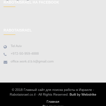
RABOTAISRAEL НА FACEBOOK
RABOTAISRAEL
Tel Aviv
+972-50-959-4888
office.work.d.b.k@gmail.com
© 2018 Главный сайт для поиска работы в Израиле -
Rabotaisrael.co.il - All Rights Reserved.
Built by Webstrike
Главная