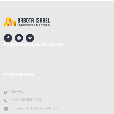
RABOTAISRAEL НА FACEBOOK
RABOTAISRAEL
Tel Aviv
+972-50-959-4888
office.work.d.b.k@gmail.com