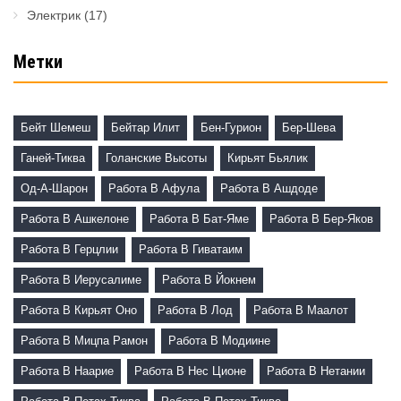
Электрик
(17)
Метки
Бейт Шемеш
Бейтар Илит
Бен-Гурион
Бер-Шева
Ганей-Тиква
Голанские Высоты
Кирьят Бьялик
Од-А-Шарон
Работа В Афула
Работа В Ашдоде
Работа В Ашкелоне
Работа В Бат-Яме
Работа В Бер-Яков
Работа В Герцлии
Работа В Гиватаим
Работа В Иерусалиме
Работа В Йокнем
Работа В Кирьят Оно
Работа В Лод
Работа В Маалот
Работа В Мицпа Рамон
Работа В Модиине
Работа В Наарие
Работа В Нес Ционе
Работа В Нетании