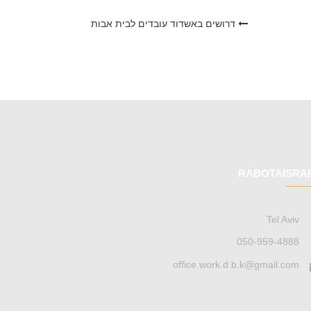
דרושים באשדוד עובדים לבית אבות
RABOTAISRA
Tel Aviv
050-959-4888
office.work.d.b.k@gmail.com