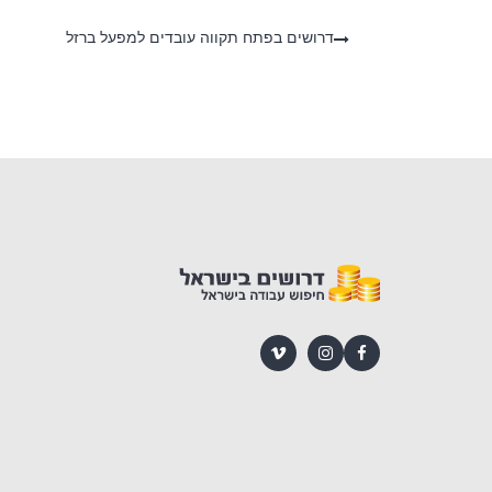
kl
A
b
דרושים בפתח תקווה עובדים למפעל ברזל
a
p
o
ss
p
o
ni
k
ki