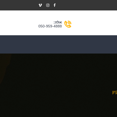
אלה:
050-959-4888
ון