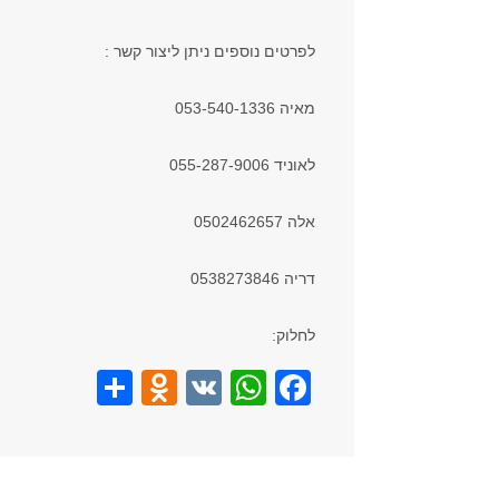
לפרטים נוספים ניתן ליצור קשר :
מאיה 053-540-1336
לאוניד 055-287-9006
אלה 0502462657
דריה 0538273846
לחלוק:
S
O
V
W
F
h
d
K
h
a
ar
n
at
c
e
o
s
e