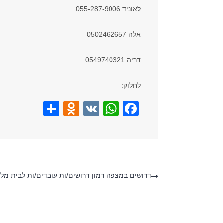
לאוניד 055-287-9006
אלה 0502462657
דריה 0549740321
לחלוק:
S
O
V
W
F
h
d
K
h
a
ar
n
at
c
e
o
s
e
kl
A
b
דרושים במצפה רמון דרושים/ות עובדים/ות לבית מלו
a
p
o
ss
p
o
ni
k