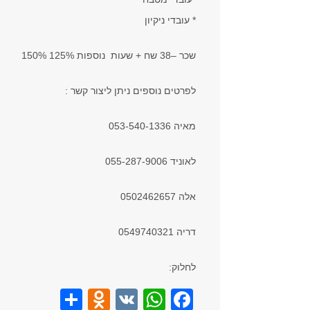
* עובדי ניקיון
שכר –38 שח + שעות נוספות 125% 150%
לפרטים נוספים ניתן ליצור קשר :
מאיה 053-540-1336
לאוניד 055-287-9006
אלה 0502462657
דריה 0549740321
לחלוק:
S
O
V
W
F