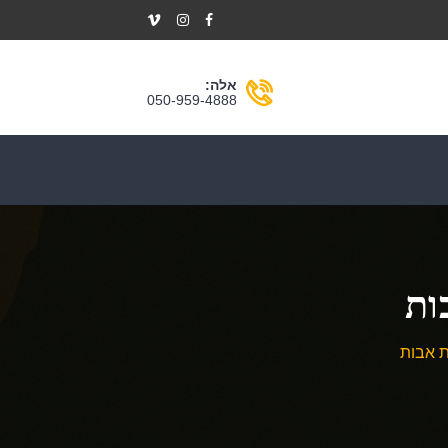
אלה:
050-959-4888
ות
ת אבות