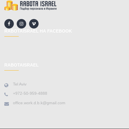
RABOTAISRAEL НА FACEBOOK
RABOTAISRAEL
Tel Aviv
+972-50-959-4888
office.work.d.b.k@gmail.com