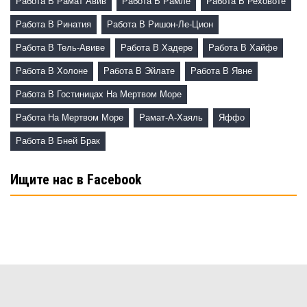
Работа В Рамат Авив
Работа В Рамле
Работа В Реховоте
Работа В Ринатия
Работа В Ришон-Ле-Цион
Работа В Тель-Авиве
Работа В Хадере
Работа В Хайфе
Работа В Холоне
Работа В Эйлате
Работа В Явне
Работа В Гостиницах На Мертвом Море
Работа На Мертвом Море
Рамат-А-Хаяль
Яффо
Работа В Бней Брак
Ищите нас в Facebook