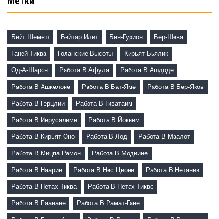
Метки
Бейт Шемеш
Бейтар Илит
Бен-Гурион
Бер-Шева
Ганей-Тиква
Голанские Высоты
Кирьят Бьялик
Од-А-Шарон
Работа В Афула
Работа В Ашдоде
Работа В Ашкелоне
Работа В Бат-Яме
Работа В Бер-Яков
Работа В Герцлии
Работа В Гиватаим
Работа В Иерусалиме
Работа В Йокнем
Работа В Кирьят Оно
Работа В Лод
Работа В Маалот
Работа В Мицпа Рамон
Работа В Модиине
Работа В Наарие
Работа В Нес Ционе
Работа В Нетании
Работа В Петах-Тиква
Работа В Петах Тикве
Работа В Раанане
Работа В Рамат-Гане