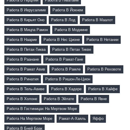
Работа В Герцлии
Работа В Гиватаим
Работа В Иерусалиме
Работа В Йокнем
Работа В Кирьят Оно
Работа В Лод
Работа В Маалот
Работа В Мицпа Рамон
Работа В Модиине
Работа В Наарие
Работа В Нес Ционе
Работа В Нетании
Работа В Петах-Тиква
Работа В Петах Тикве
Работа В Раанане
Работа В Рамат-Гане
Работа В Рамат Авив
Работа В Рамле
Работа В Реховоте
Работа В Ринатия
Работа В Ришон-Ле-Цион
Работа В Тель-Авиве
Работа В Хадере
Работа В Хайфе
Работа В Холоне
Работа В Эйлате
Работа В Явне
Работа В Гостиницах На Мертвом Море
Работа На Мертвом Море
Рамат-А-Хаяль
Яффо
Работа В Бней Брак