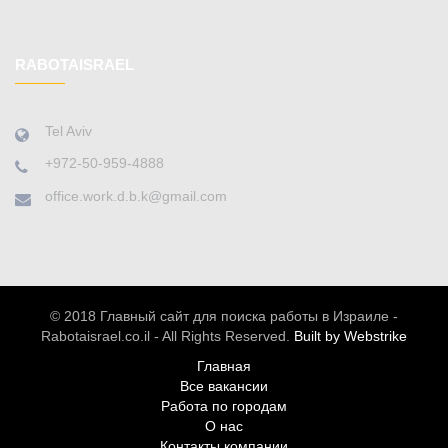
RABOTAISRAEL
Tel Aviv
+972-50-959-4888
office.work.d.b.k@gmail.com
© 2018 Главный сайт для поиска работы в Израиле -
Rabotaisrael.co.il - All Rights Reserved.
Built by Webstrike
Главная
Все вакансии
Работа по городам
О нас
Контакты компании