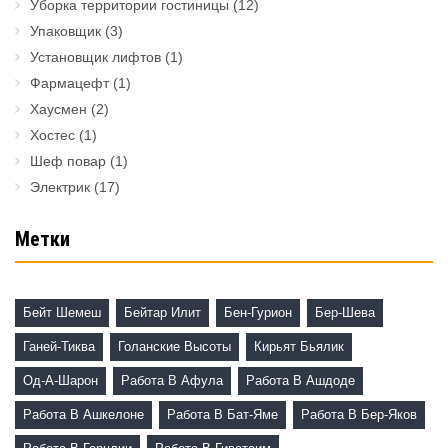
Уборка территории гостиницы
(12)
Упаковщик
(3)
Установщик лифтов
(1)
Фармацефт
(1)
Хаусмен
(2)
Хостес
(1)
Шеф повар
(1)
Электрик
(17)
Метки
Бейт Шемеш
Бейтар Илит
Бен-Гурион
Бер-Шева
Ганей-Тиква
Голанские Высоты
Кирьят Бьялик
Од-А-Шарон
Работа В Афула
Работа В Ашдоде
Работа В Ашкелоне
Работа В Бат-Яме
Работа В Бер-Яков