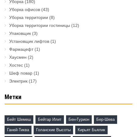
Уборка
(180)
Уборка офисов
(43)
Уборка территории
(8)
Уборка территории гостиницы
(12)
Упаковщик
(3)
Установщик лифтов
(1)
Фармацефт
(1)
Хаусмен
(2)
Хостес
(1)
Шеф повар
(1)
Электрик
(17)
Метки
Бейт Шемеш
Бейтар Илит
Бен-Гурион
Бер-Шева
Ганей-Тиква
Голанские Высоты
Кирьят Бьялик