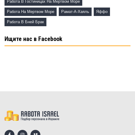
Работа В Гостиницах На Мертвом Море
Работа На Мертвом Море
Рамат-А-Хаяль
Яффо
Работа В Бней Брак
Ищите нас в Facebook