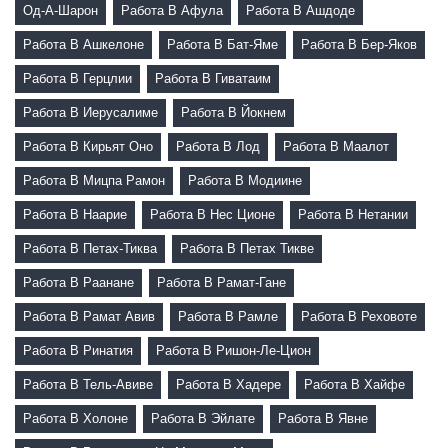
Од-А-Шарон
Работа В Афула
Работа В Ашдоде
Работа В Ашкелоне
Работа В Бат-Яме
Работа В Бер-Яков
Работа В Герцлии
Работа В Гиватаим
Работа В Иерусалиме
Работа В Йокнем
Работа В Кирьят Оно
Работа В Лод
Работа В Маалот
Работа В Мицпа Рамон
Работа В Модиине
Работа В Наарие
Работа В Нес Ционе
Работа В Нетании
Работа В Петах-Тиква
Работа В Петах Тикве
Работа В Раанане
Работа В Рамат-Гане
Работа В Рамат Авив
Работа В Рамле
Работа В Реховоте
Работа В Ринатия
Работа В Ришон-Ле-Цион
Работа В Тель-Авиве
Работа В Хадере
Работа В Хайфе
Работа В Холоне
Работа В Эйлате
Работа В Явне