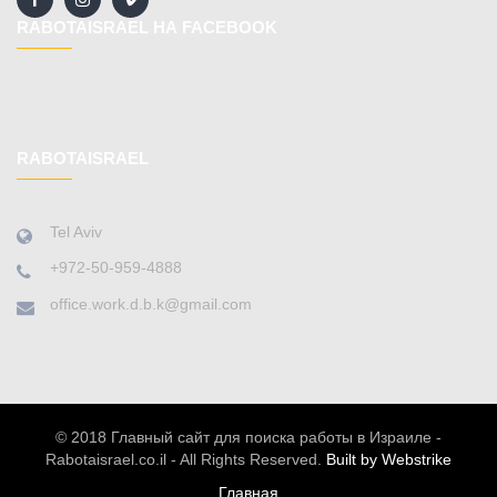
RABOTAISRAEL НА FACEBOOK
RABOTAISRAEL
Tel Aviv
+972-50-959-4888
office.work.d.b.k@gmail.com
© 2018 Главный сайт для поиска работы в Израиле -
Rabotaisrael.co.il - All Rights Reserved.
Built by Webstrike
Главная