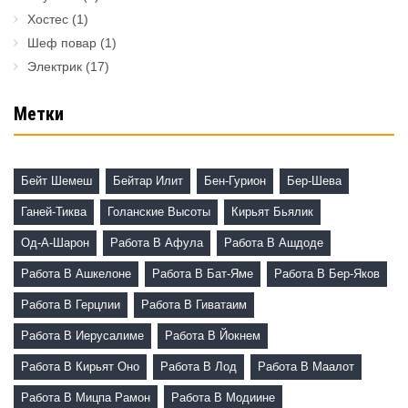
Хостес
(1)
Шеф повар
(1)
Электрик
(17)
Метки
Бейт Шемеш
Бейтар Илит
Бен-Гурион
Бер-Шева
Ганей-Тиква
Голанские Высоты
Кирьят Бьялик
Од-А-Шарон
Работа В Афула
Работа В Ашдоде
Работа В Ашкелоне
Работа В Бат-Яме
Работа В Бер-Яков
Работа В Герцлии
Работа В Гиватаим
Работа В Иерусалиме
Работа В Йокнем
Работа В Кирьят Оно
Работа В Лод
Работа В Маалот
Работа В Мицпа Рамон
Работа В Модиине