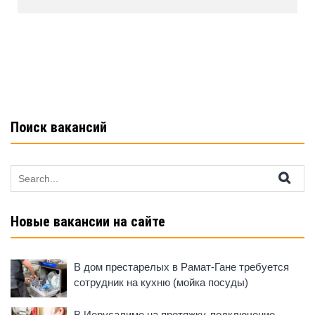
b
A
kl
o
p
a
o
p
ss
k
ni
ki
Поиск вакансий
Search
for:
Новые вакансии на сайте
В дом престарелых в Рамат-Гане требуется
сотрудник на кухню (мойка посуды)
В Иерусалиме на протяжку, подключение