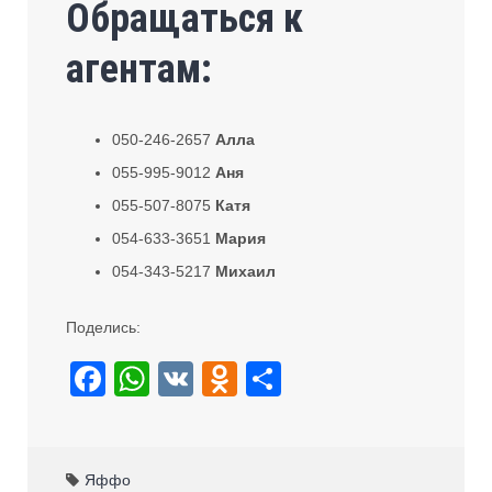
Обращаться к
агентам:
050-246-2657
Алла
055-995-9012
Аня
055-507-8075
Катя
054-633-3651
Мария
054-343-5217
Михаил
Поделись:
F
W
V
O
S
a
h
K
d
h
c
at
n
ar
e
s
o
e
Яффо