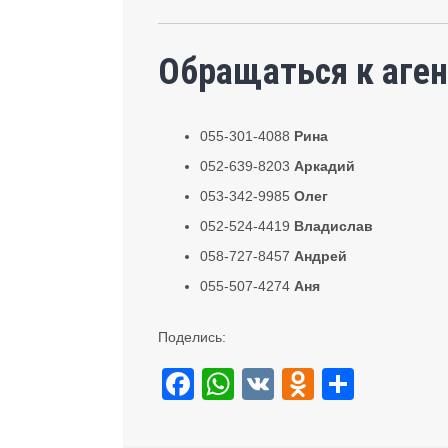
Обращаться к аген
055-301-4088
Рина
052-639-8203
Аркадий
053-342-9985
Олег
052-524-4419
Владислав
058-727-8457
Андрей
055-507-4274
Аня
Поделись:
F
W
V
O
S
a
h
K
d
h