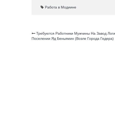
c
at
n
ar
e
s
o
e
Работа в Модиине
b
A
kl
o
p
a
o
p
ss
Требуются Работники Мужчины На Завод Логи
Поселении Яд Беньямин (возле Города Гедера)
k
ni
ki