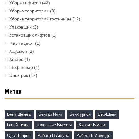
Уборка офисов
(43)
Уборка территории
(8)
Уборка территории гостиницы
(12)
Упаковщик
(3)
Установщик лифтов
(1)
Фармацефт
(1)
Хаусмен
(2)
Хостес
(1)
Шеф повар
(1)
Электрик
(17)
Метки
Бейт Шемеш
Бейтар Илит
Бен-Гурион
Бер-Шева
Ганей-Тиква
Голанские Высоты
Кирьят Бьялик
Од-А-Шарон
Работа В Афула
Работа В Ашдоде