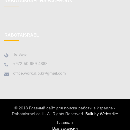
RABOTAISRAEL НА FACEBOOK
RABOTAISRAEL
Tel Aviv
+972-50-959-4888
office.work.d.b.k@gmail.com
© 2018 Главный сайт для поиска работы в Израиле -
Rabotaisrael.co.il - All Rights Reserved.
Built by Webstrike
Главная
Все вакансии