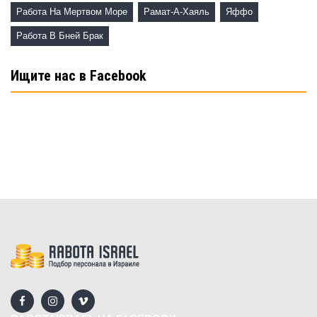
Работа На Мертвом Море
Рамат-А-Хаяль
Яффо
Работа В Бней Брак
Ищите нас в Facebook