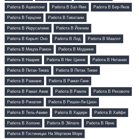
Работа В Ашкелоне
Работа В Бат-Яме
Работа В Бер-Яков
Работа В Герцлии
Работа В Гиватаим
Работа В Иерусалиме
Работа В Йокнем
Работа В Кирьят Оно
Работа В Лод
Работа В Маалот
Работа В Мицпа Рамон
Работа В Модиине
Работа В Наарие
Работа В Нес Ционе
Работа В Нетании
Работа В Петах-Тиква
Работа В Петах Тикве
Работа В Раанане
Работа В Рамат-Гане
Работа В Рамат Авив
Работа В Рамле
Работа В Реховоте
Работа В Ринатия
Работа В Ришон-Ле-Цион
Работа В Тель-Авиве
Работа В Хадере
Работа В Хайфе
Работа В Холоне
Работа В Эйлате
Работа В Явне
Работа В Гостиницах На Мертвом Море