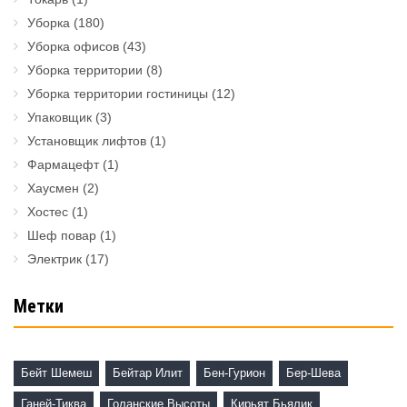
Уборка
(180)
Уборка офисов
(43)
Уборка территории
(8)
Уборка территории гостиницы
(12)
Упаковщик
(3)
Установщик лифтов
(1)
Фармацефт
(1)
Хаусмен
(2)
Хостес
(1)
Шеф повар
(1)
Электрик
(17)
Метки
Бейт Шемеш
Бейтар Илит
Бен-Гурион
Бер-Шева
Ганей-Тиква
Голанские Высоты
Кирьят Бьялик