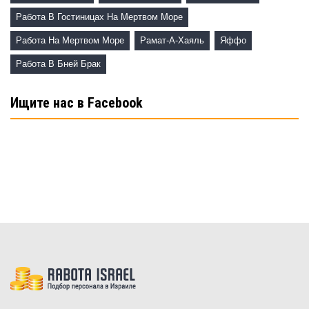
Работа В Гостиницах На Мертвом Море
Работа На Мертвом Море
Рамат-А-Хаяль
Яффо
Работа В Бней Брак
Ищите нас в Facebook