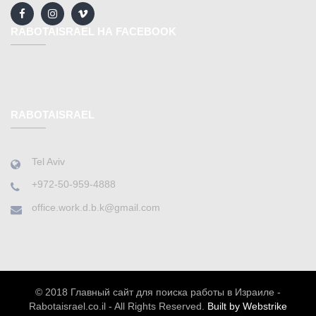
RABOTAISRAEL НА FACEBOOK
RABOTAISRAEL
Tel Aviv
+972-50-959-4888
office.work.d.b.k@gmail.com
© 2018 Главный сайт для поиска работы в Израиле -
Rabotaisrael.co.il - All Rights Reserved.
Built by Webstrike