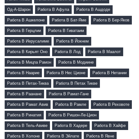
Од-А-Шарон
Работа В Афула
Работа В Ашдоде
Работа В Ашкелоне
Работа В Бат-Яме
Работа В Бер-Яков
Работа В Герцлии
Работа В Гиватаим
Работа В Иерусалиме
Работа В Йокнем
Работа В Кирьят Оно
Работа В Лод
Работа В Маалот
Работа В Мицпа Рамон
Работа В Модиине
Работа В Наарие
Работа В Нес Ционе
Работа В Нетании
Работа В Петах-Тиква
Работа В Петах Тикве
Работа В Раанане
Работа В Рамат-Гане
Работа В Рамат Авив
Работа В Рамле
Работа В Реховоте
Работа В Ринатия
Работа В Ришон-Ле-Цион
Работа В Тель-Авиве
Работа В Хадере
Работа В Хайфе
Работа В Холоне
Работа В Эйлате
Работа В Явне