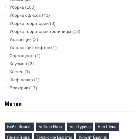
Уборка
(180)
Уборка офисов
(43)
Уборка территории
(8)
Уборка территории гостиницы
(12)
Упаковщик
(3)
Установщик лифтов
(1)
Фармацефт
(1)
Хаусмен
(2)
Хостес
(1)
Шеф повар
(1)
Электрик
(17)
Метки
Бейт Шемеш
Бейтар Илит
Бен-Гурион
Бер-Шева
Ганей-Тиква
Голанские Высоты
Кирьят Бьялик