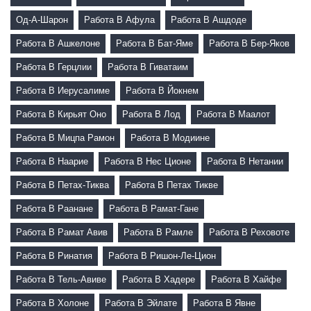
Од-А-Шарон
Работа В Афула
Работа В Ашдоде
Работа В Ашкелоне
Работа В Бат-Яме
Работа В Бер-Яков
Работа В Герцлии
Работа В Гиватаим
Работа В Иерусалиме
Работа В Йокнем
Работа В Кирьят Оно
Работа В Лод
Работа В Маалот
Работа В Мицпа Рамон
Работа В Модиине
Работа В Наарие
Работа В Нес Ционе
Работа В Нетании
Работа В Петах-Тиква
Работа В Петах Тикве
Работа В Раанане
Работа В Рамат-Гане
Работа В Рамат Авив
Работа В Рамле
Работа В Реховоте
Работа В Ринатия
Работа В Ришон-Ле-Цион
Работа В Тель-Авиве
Работа В Хадере
Работа В Хайфе
Работа В Холоне
Работа В Эйлате
Работа В Явне