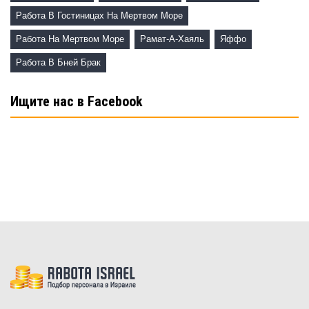
Работа В Гостиницах На Мертвом Море
Работа На Мертвом Море
Рамат-А-Хаяль
Яффо
Работа В Бней Брак
Ищите нас в Facebook