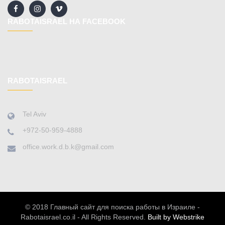
RABOTAISRAEL НА FACEBOOK
RABOTAISRAEL
Tel Aviv
+972-50-959-4888
office.work.d.b.k@gmail.com
© 2018 Главный сайт для поиска работы в Израиле -
Rabotaisrael.co.il - All Rights Reserved.
Built by Webstrike