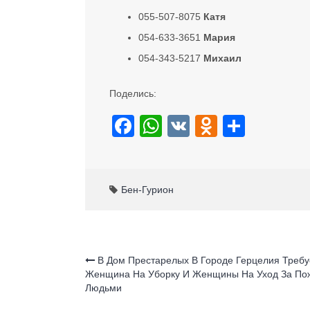
055-507-8075
Катя
054-633-3651
Мария
054-343-5217
Михаил
Поделись:
F
W
V
O
S
a
h
K
d
h
c
at
n
ar
e
s
o
e
Бен-Гурион
b
A
kl
o
p
a
o
p
ss
В Дом Престарелых В Городе Герцелия Требу
Женщина На Уборку И Женщины На Уход За П
k
ni
Людьми
ki