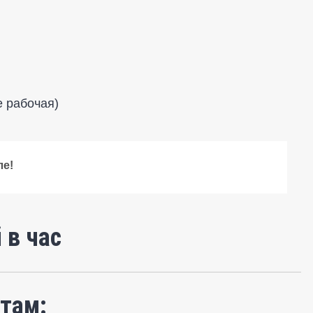
е рабочая)
ле!
 в час
там: