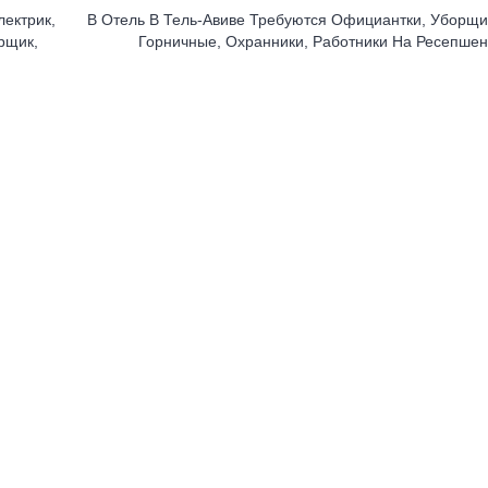
ектрик,
В Отель В Тель-Авиве Требуются Официантки, Уборщи
рщик,
Горничные, Охранники, Работники На Ресепше