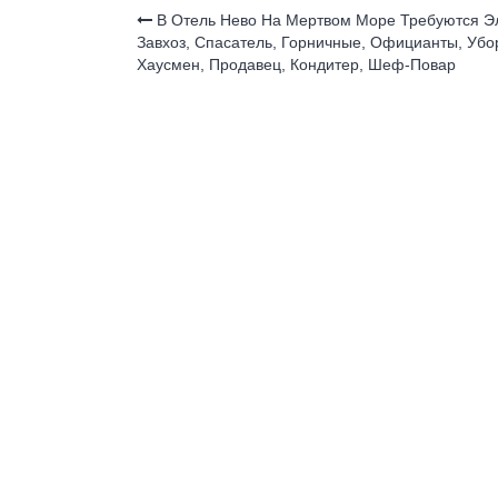
o
p
ss
В Отель Нево На Мертвом Море Требуются Эл
Завхоз, Спасатель, Горничные, Официанты, Убо
k
ni
Хаусмен, Продавец, Кондитер, Шеф-Повар
ki