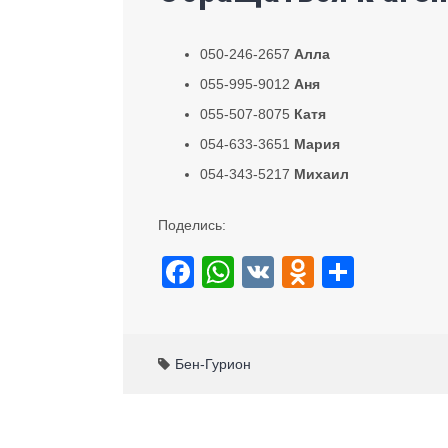
050-246-2657
Алла
055-995-9012
Аня
055-507-8075
Катя
054-633-3651
Мария
054-343-5217
Михаил
Поделись:
F
W
V
O
S
a
h
K
d
h
c
at
n
ar
e
s
o
e
Бен-Гурион
b
A
kl
o
p
a