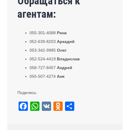
Обращаться к
агентам:
055-301-4088
Рина
052-639-8203
Аркадий
053-342-9985
Олег
052-524-4419
Владислав
058-727-8457
Андрей
055-507-4274
Аня
Поделись:
F
W
V
O
S
a
h
K
d
h
c
at
n
ar