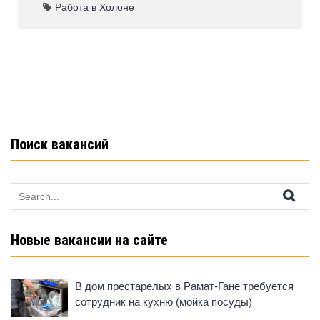
e
s
o
e
Работа в Холоне
b
A
kl
o
p
a
o
p
ss
k
ni
ki
Поиск вакансий
Search
for:
Новые вакансии на сайте
В дом престарелых в Рамат-Гане требуется
сотрудник на кухню (мойка посуды)