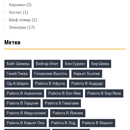
Хаусмен
(2)
Хостес
(1)
Шеф повар
(1)
Электрик
(17)
Метки
Бейт Шемеш
Бейтар Илит
Бен-Гурион
Бер-Шева
Ганей-Тиква
Голанские Высоты
Кирьят Бьялик
Од-А-Шарон
Работа В Афула
Работа В Ашдоде
Работа В Ашкелоне
Работа В Бат-Яме
Работа В Бер-Яков
Работа В Герцлии
Работа В Гиватаим
Работа В Иерусалиме
Работа В Йокнем
Работа В Кирьят Оно
Работа В Лод
Работа В Маалот