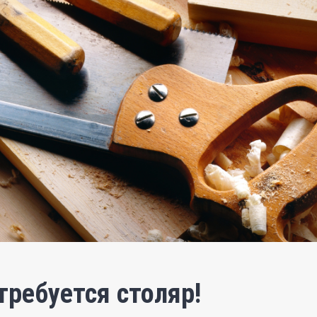
 требуется
столяр
!