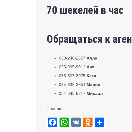
70 шекелей в час
Обращаться к аген
050-246-2657
Алла
055-995-9012
Аня
055-507-8075
Катя
054-633-3651
Мария
054-343-5217
Михаил
Поделись:
F
W
V
O
S
a
h
K
d
h