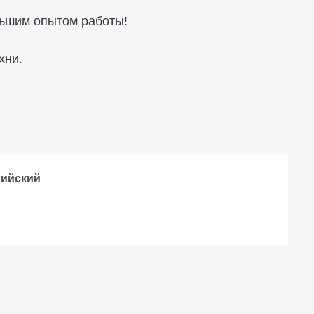
ьшим опытом работы!
хни.
лийский