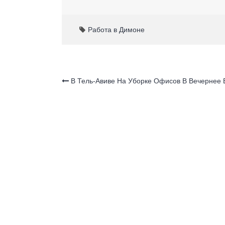
c
at
n
ar
e
s
o
e
Работа в Димоне
b
A
kl
o
p
a
o
p
ss
В Тель-Авиве На Уборкe Офисов В Вечернее
k
ni
ki