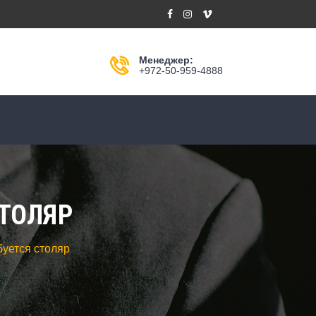
Менеджер:
+972-50-959-4888
СТОЛЯР
буется столяр