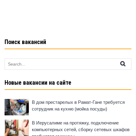
o
p
a
o
p
ss
k
ni
ki
Поиск вакансий
Search
for:
Новые вакансии на сайте
В дом престарелых в Рамат-Гане требуется
сотрудник на кухню (мойка посуды)
В Иерусалиме на протяжку, подключение
компьютерных сетей, сборку сетевых шкафов