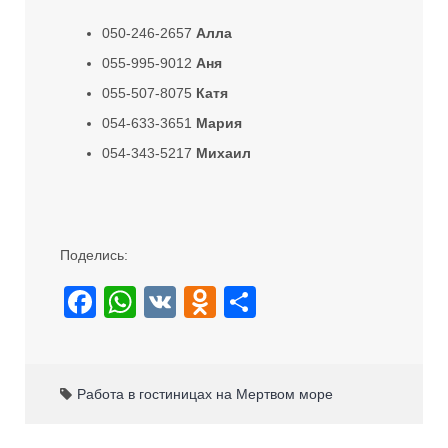
050-246-2657
Алла
055-995-9012
Аня
055-507-8075
Катя
054-633-3651
Мария
054-343-5217
Михаил
Поделись:
F
W
V
O
S
a
h
K
d
h
c
at
n
ar
e
s
o
e
Работа в гостиницах на Мертвом море
b
A
kl