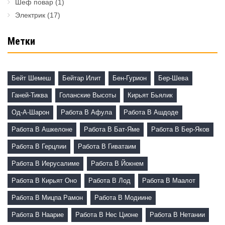
Шеф повар
(1)
Электрик
(17)
Метки
Бейт Шемеш
Бейтар Илит
Бен-Гурион
Бер-Шева
Ганей-Тиква
Голанские Высоты
Кирьят Бьялик
Од-А-Шарон
Работа В Афула
Работа В Ашдоде
Работа В Ашкелоне
Работа В Бат-Яме
Работа В Бер-Яков
Работа В Герцлии
Работа В Гиватаим
Работа В Иерусалиме
Работа В Йокнем
Работа В Кирьят Оно
Работа В Лод
Работа В Маалот
Работа В Мицпа Рамон
Работа В Модиине
Работа В Наарие
Работа В Нес Ционе
Работа В Нетании