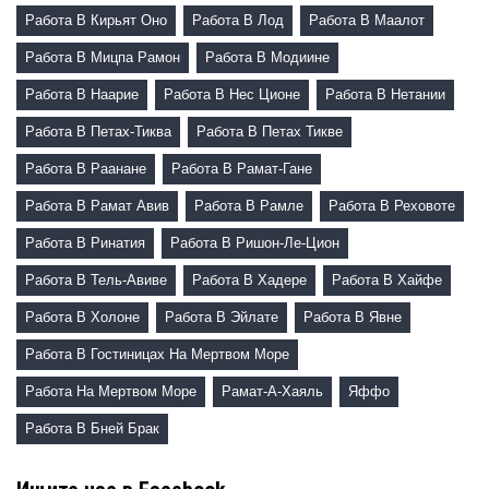
Работа В Кирьят Оно
Работа В Лод
Работа В Маалот
Работа В Мицпа Рамон
Работа В Модиине
Работа В Наарие
Работа В Нес Ционе
Работа В Нетании
Работа В Петах-Тиква
Работа В Петах Тикве
Работа В Раанане
Работа В Рамат-Гане
Работа В Рамат Авив
Работа В Рамле
Работа В Реховоте
Работа В Ринатия
Работа В Ришон-Ле-Цион
Работа В Тель-Авиве
Работа В Хадере
Работа В Хайфе
Работа В Холоне
Работа В Эйлате
Работа В Явне
Работа В Гостиницах На Мертвом Море
Работа На Мертвом Море
Рамат-А-Хаяль
Яффо
Работа В Бней Брак