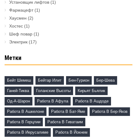
Установщик лифтов
(1)
Фармацефт
(1)
Хаусмен
(2)
Хостес
(1)
Шеф повар
(1)
Электрик
(17)
Метки
Бейт Шемеш
Бейтар Илит
Бен-Гурион
Бер-Шева
Ганей-Тиква
Голанские Высоты
Кирьят Бьялик
Од-А-Шарон
Работа В Афула
Работа В Ашдоде
Работа В Ашкелоне
Работа В Бат-Яме
Работа В Бер-Яков
Работа В Герцлии
Работа В Гиватаим
Работа В Иерусалиме
Работа В Йокнем