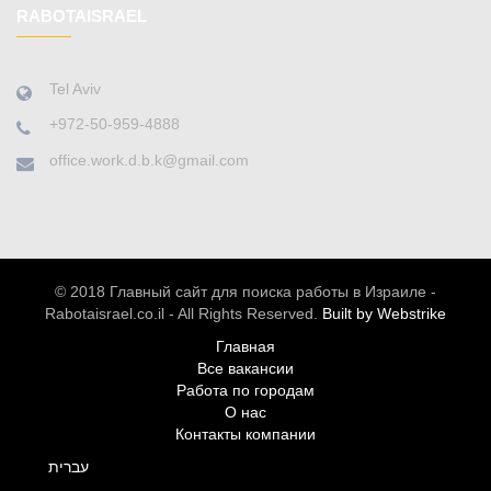
RABOTAISRAEL
Tel Aviv
+972-50-959-4888
office.work.d.b.k@gmail.com
© 2018 Главный сайт для поиска работы в Израиле -
Rabotaisrael.co.il - All Rights Reserved.
Built by Webstrike
Главная
Все вакансии
Работа по городам
О нас
Контакты компании
עברית