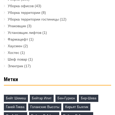
Уборка офисов
(43)
Уборка территории
(8)
Уборка территории гостиницы
(12)
Упаковщик
(3)
Установщик лифтов
(1)
Фармацефт
(1)
Хаусмен
(2)
Хостес
(1)
Шеф повар
(1)
Электрик
(17)
Метки
Бейт Шемеш
Бейтар Илит
Бен-Гурион
Бер-Шева
Ганей-Тиква
Голанские Высоты
Кирьят Бьялик