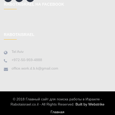
RABOTAISRAEL НА FACEBOOK
RABOTAISRAEL
Tel Aviv
+972-50-959-4888
office.work.d.b.k@gmail.com
© 2018 Главный сайт для поиска работы в Израиле -
Rabotaisrael.co.il - All Rights Reserved.
Built by Webstrike
Главная