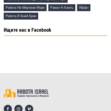
Работа На Мертвом Море
Рамат-А-Хаяль
Яффо
Работа В Бней Брак
Ищите нас в Facebook