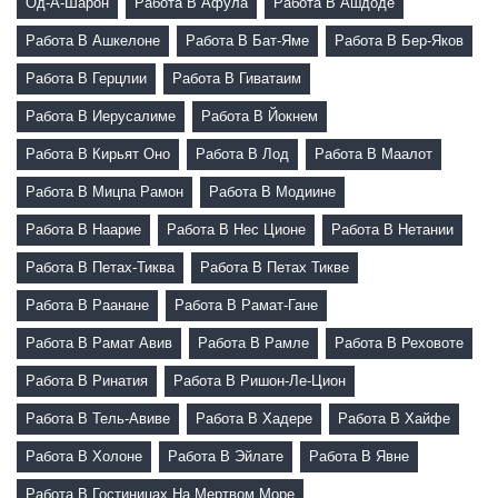
Од-А-Шарон
Работа В Афула
Работа В Ашдоде
Работа В Ашкелоне
Работа В Бат-Яме
Работа В Бер-Яков
Работа В Герцлии
Работа В Гиватаим
Работа В Иерусалиме
Работа В Йокнем
Работа В Кирьят Оно
Работа В Лод
Работа В Маалот
Работа В Мицпа Рамон
Работа В Модиине
Работа В Наарие
Работа В Нес Ционе
Работа В Нетании
Работа В Петах-Тиква
Работа В Петах Тикве
Работа В Раанане
Работа В Рамат-Гане
Работа В Рамат Авив
Работа В Рамле
Работа В Реховоте
Работа В Ринатия
Работа В Ришон-Ле-Цион
Работа В Тель-Авиве
Работа В Хадере
Работа В Хайфе
Работа В Холоне
Работа В Эйлате
Работа В Явне
Работа В Гостиницах На Мертвом Море