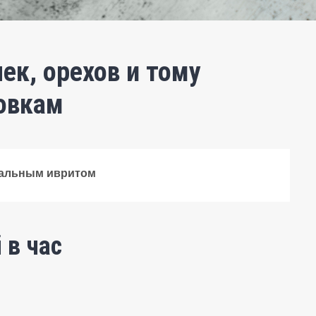
ек, орехов и тому
овкам
мальным ивритом
 в час