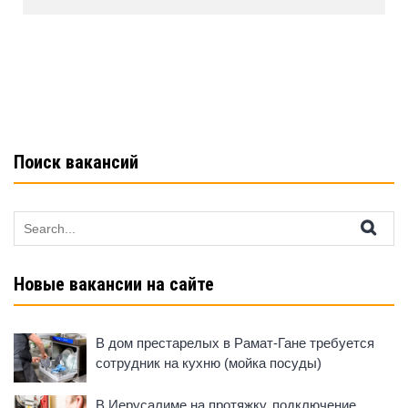
b
A
kl
o
p
a
o
p
ss
k
ni
ki
Поиск вакансий
Search
for:
Новые вакансии на сайте
В дом престарелых в Рамат-Гане требуется
сотрудник на кухню (мойка посуды)
В Иерусалиме на протяжку, подключение