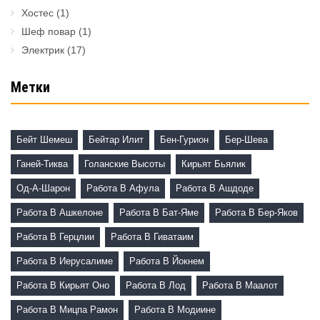
Хостес
(1)
Шеф повар
(1)
Электрик
(17)
Метки
Бейт Шемеш
Бейтар Илит
Бен-Гурион
Бер-Шева
Ганей-Тиква
Голанские Высоты
Кирьят Бьялик
Од-А-Шарон
Работа В Афула
Работа В Ашдоде
Работа В Ашкелоне
Работа В Бат-Яме
Работа В Бер-Яков
Работа В Герцлии
Работа В Гиватаим
Работа В Иерусалиме
Работа В Йокнем
Работа В Кирьят Оно
Работа В Лод
Работа В Маалот
Работа В Мицпа Рамон
Работа В Модиине