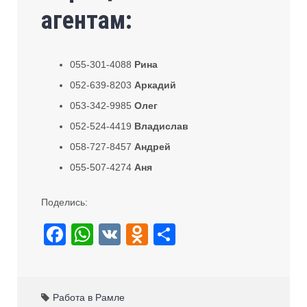
агентам:
055-301-4088
Рина
052-639-8203
Аркадий
053-342-9985
Олег
052-524-4419
Владислав
058-727-8457
Андрей
055-507-4274
Аня
Поделись:
F
W
V
O
S
a
h
K
d
h
c
at
n
ar
e
s
o
e
Работа в Рамле