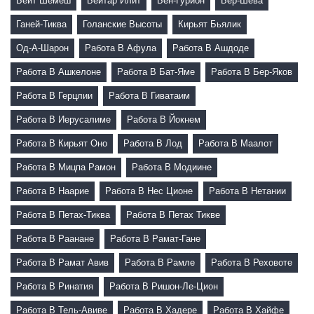
Бейт Шемеш
Бейтар Илит
Бен-Гурион
Бер-Шева
Ганей-Тиква
Голанские Высоты
Кирьят Бьялик
Од-А-Шарон
Работа В Афула
Работа В Ашдоде
Работа В Ашкелоне
Работа В Бат-Яме
Работа В Бер-Яков
Работа В Герцлии
Работа В Гиватаим
Работа В Иерусалиме
Работа В Йокнем
Работа В Кирьят Оно
Работа В Лод
Работа В Маалот
Работа В Мицпа Рамон
Работа В Модиине
Работа В Наарие
Работа В Нес Ционе
Работа В Нетании
Работа В Петах-Тиква
Работа В Петах Тикве
Работа В Раанане
Работа В Рамат-Гане
Работа В Рамат Авив
Работа В Рамле
Работа В Реховоте
Работа В Ринатия
Работа В Ришон-Ле-Цион
Работа В Тель-Авиве
Работа В Хадере
Работа В Хайфе