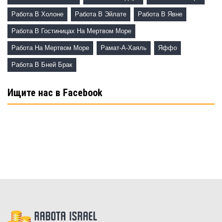
Работа В Холоне
Работа В Эйлате
Работа В Явне
Работа В Гостиницах На Мертвом Море
Работа На Мертвом Море
Рамат-А-Хаяль
Яффо
Работа В Бней Брак
Ищите нас в Facebook