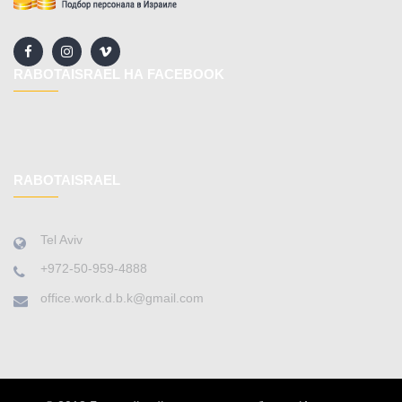
RABOTAISRAEL НА FACEBOOK
RABOTAISRAEL
Tel Aviv
+972-50-959-4888
office.work.d.b.k@gmail.com