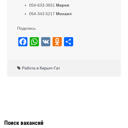
054-633-3651
Мария
054-343-5217
Михаил
Поделись:
F
W
V
O
S
a
h
K
d
h
c
at
n
ar
e
s
o
e
Работа в Кирьят-Гат
b
A
kl
o
p
a
o
p
ss
k
ni
ki
Поиск вакансий