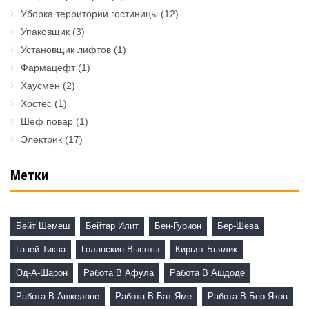
Уборка территории гостиницы
(12)
Упаковщик
(3)
Установщик лифтов
(1)
Фармацефт
(1)
Хаусмен
(2)
Хостес
(1)
Шеф повар
(1)
Электрик
(17)
Метки
Бейт Шемеш
Бейтар Илит
Бен-Гурион
Бер-Шева
Ганей-Тиква
Голанские Высоты
Кирьят Бьялик
Од-А-Шарон
Работа В Афула
Работа В Ашдоде
Работа В Ашкелоне
Работа В Бат-Яме
Работа В Бер-Яков