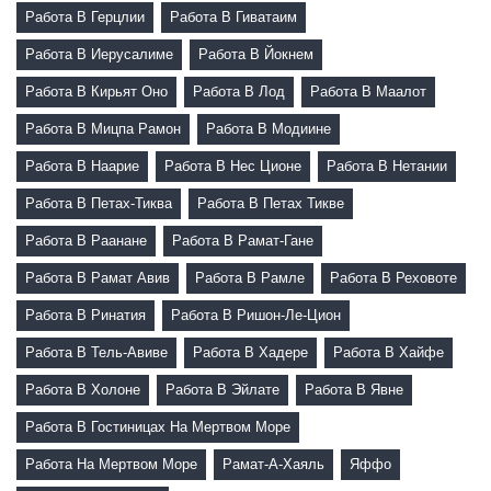
Работа В Герцлии
Работа В Гиватаим
Работа В Иерусалиме
Работа В Йокнем
Работа В Кирьят Оно
Работа В Лод
Работа В Маалот
Работа В Мицпа Рамон
Работа В Модиине
Работа В Наарие
Работа В Нес Ционе
Работа В Нетании
Работа В Петах-Тиква
Работа В Петах Тикве
Работа В Раанане
Работа В Рамат-Гане
Работа В Рамат Авив
Работа В Рамле
Работа В Реховоте
Работа В Ринатия
Работа В Ришон-Ле-Цион
Работа В Тель-Авиве
Работа В Хадере
Работа В Хайфе
Работа В Холоне
Работа В Эйлате
Работа В Явне
Работа В Гостиницах На Мертвом Море
Работа На Мертвом Море
Рамат-А-Хаяль
Яффо