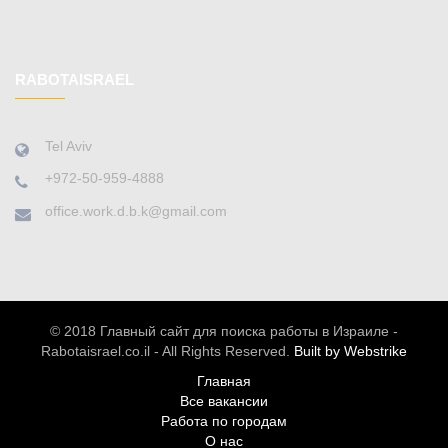
RABOTAISRAEL
Tel Aviv
+972-50-959-4888
office.work.d.b.k@gmail.com
© 2018 Главный сайт для поиска работы в Израиле -
Rabotaisrael.co.il - All Rights Reserved.
Built by Webstrike
Главная
Все вакансии
Работа по городам
О нас