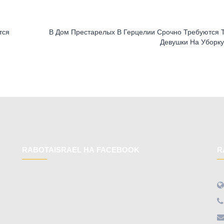
тся
В Дом Престарелых В Герцелии Срочно Требуются 
Девушки На Уборк
RABOTAISRAEL НА FACEBOOK
R