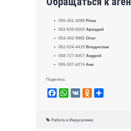
Обращаться к аген
055-301-4088
Рина
052-639-8203
Аркадий
053-342-9985
Олег
052-524-4419
Владислав
058-727-8457
Андрей
055-507-4274
Аня
Поделись:
F
W
V
O
S
a
h
K
d
h
c
at
n
ar
e
s
o
e
Работа в Иерусалиме
b
A
kl