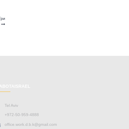
Три
у
ABOTAISRAEL
Tel Aviv
+972-50-959-4888
office.work.d.b.k@gmail.com