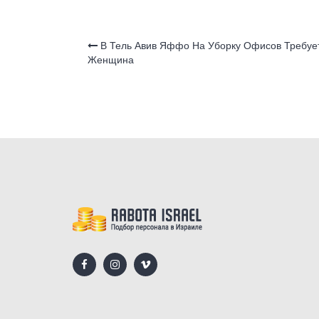
o
p
a
o
p
ss
В Тель Авив Яффо На Уборку Офисов Требуе
Женщина
k
ni
ki