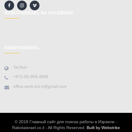
RABOTAISRAEL НА FACEBOOK
RABOTAISRAEL
Tel Aviv
+972-50-959-4888
office.work.d.b.k@gmail.com
© 2018 Главный сайт для поиска работы в Израиле -
Rabotaisrael.co.il - All Rights Reserved.
Built by Webstrike