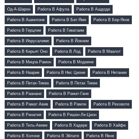
Од-А-Шарон
Работа В Афула
Работа В Ашдоде
Работа В Ашкелоне
Работа В Бат-Яме
Работа В Бер-Яков
Работа В Герцлии
Работа В Гиватаим
Работа В Иерусалиме
Работа В Йокнем
Работа В Кирьят Оно
Работа В Лод
Работа В Маалот
Работа В Мицпа Рамон
Работа В Модиине
Работа В Наарие
Работа В Нес Ционе
Работа В Нетании
Работа В Петах-Тиква
Работа В Петах Тикве
Работа В Раанане
Работа В Рамат-Гане
Работа В Рамат Авив
Работа В Рамле
Работа В Реховоте
Работа В Ринатия
Работа В Ришон-Ле-Цион
Работа В Тель-Авиве
Работа В Хадере
Работа В Хайфе
Работа В Холоне
Работа В Эйлате
Работа В Явне