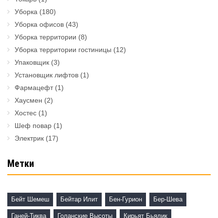
Уборка
(180)
Уборка офисов
(43)
Уборка территории
(8)
Уборка территории гостиницы
(12)
Упаковщик
(3)
Установщик лифтов
(1)
Фармацефт
(1)
Хаусмен
(2)
Хостес
(1)
Шеф повар
(1)
Электрик
(17)
Метки
Бейт Шемеш
Бейтар Илит
Бен-Гурион
Бер-Шева
Ганей-Тиква
Голанские Высоты
Кирьят Бьялик