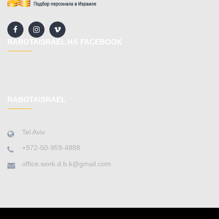
RABOTAISRAEL НА FACEBOOK
RABOTAISRAEL
Tel Aviv
+972-50-959-4888
office.work.d.b.k@gmail.com