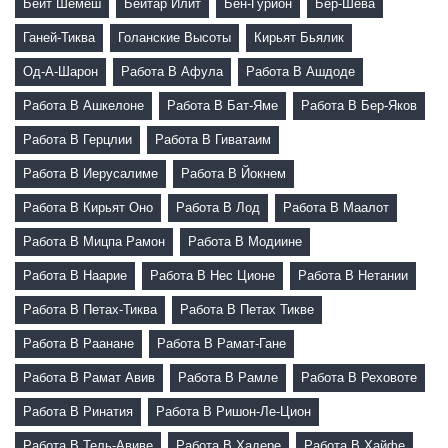
Бейт Шемеш
Бейтар Илит
Бен-Гурион
Бер-Шева
Ганей-Тиква
Голанские Высоты
Кирьят Бьялик
Од-А-Шарон
Работа В Афула
Работа В Ашдоде
Работа В Ашкелоне
Работа В Бат-Яме
Работа В Бер-Яков
Работа В Герцлии
Работа В Гиватаим
Работа В Иерусалиме
Работа В Йокнем
Работа В Кирьят Оно
Работа В Лод
Работа В Маалот
Работа В Мицпа Рамон
Работа В Модиине
Работа В Наарие
Работа В Нес Ционе
Работа В Нетании
Работа В Петах-Тиква
Работа В Петах Тикве
Работа В Раанане
Работа В Рамат-Гане
Работа В Рамат Авив
Работа В Рамле
Работа В Реховоте
Работа В Ринатия
Работа В Ришон-Ле-Цион
Работа В Тель-Авиве
Работа В Хадере
Работа В Хайфе