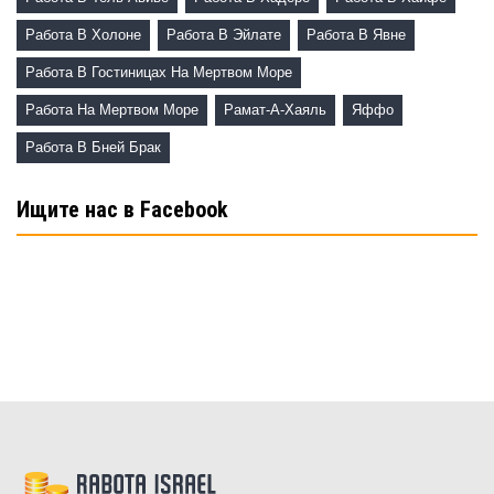
Работа В Холоне
Работа В Эйлате
Работа В Явне
Работа В Гостиницах На Мертвом Море
Работа На Мертвом Море
Рамат-А-Хаяль
Яффо
Работа В Бней Брак
Ищите нас в Facebook