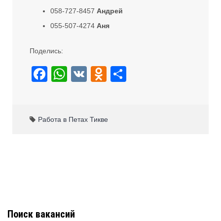
058-727-8457
Андрей
055-507-4274
Аня
Поделись:
F
W
V
O
S
a
h
K
d
h
c
at
n
ar
e
s
o
e
Работа в Петах Тикве
b
A
kl
o
p
a
o
p
ss
k
ni
ki
Поиск вакансий