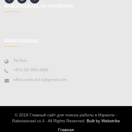
RABOTAISRAEL НА FACEBOOK
RABOTAISRAEL
Tel Aviv
+972-50-959-4888
office.work.d.b.k@gmail.com
© 2018 Главный сайт для поиска работы в Израиле -
Rabotaisrael.co.il - All Rights Reserved.
Built by Webstrike
Главная