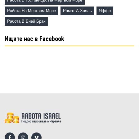
Работа В Гостиницах На Мертвом Море
Работа На Мертвом Море
Рамат-А-Хаяль
Яффо
Работа В Бней Брак
Ищите нас в Facebook