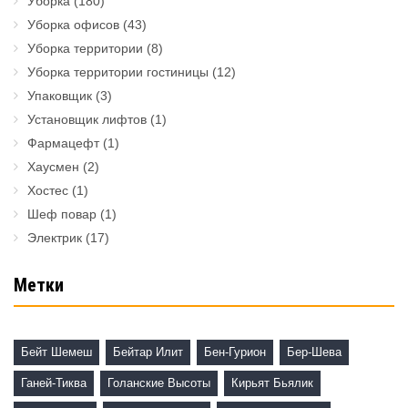
Уборка
(180)
Уборка офисов
(43)
Уборка территории
(8)
Уборка территории гостиницы
(12)
Упаковщик
(3)
Установщик лифтов
(1)
Фармацефт
(1)
Хаусмен
(2)
Хостес
(1)
Шеф повар
(1)
Электрик
(17)
Метки
Бейт Шемеш
Бейтар Илит
Бен-Гурион
Бер-Шева
Ганей-Тиква
Голанские Высоты
Кирьят Бьялик