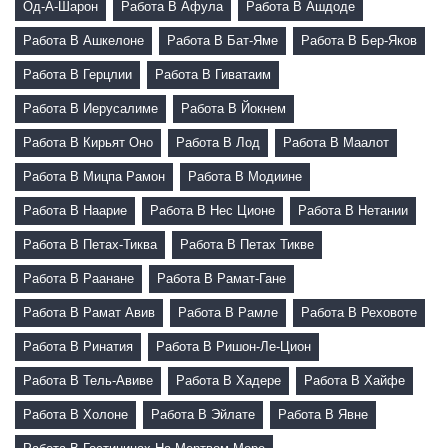
Од-А-Шарон
Работа В Афула
Работа В Ашдоде
Работа В Ашкелоне
Работа В Бат-Яме
Работа В Бер-Яков
Работа В Герцлии
Работа В Гиватаим
Работа В Иерусалиме
Работа В Йокнем
Работа В Кирьят Оно
Работа В Лод
Работа В Маалот
Работа В Мицпа Рамон
Работа В Модиине
Работа В Наарие
Работа В Нес Ционе
Работа В Нетании
Работа В Петах-Тиква
Работа В Петах Тикве
Работа В Раанане
Работа В Рамат-Гане
Работа В Рамат Авив
Работа В Рамле
Работа В Реховоте
Работа В Ринатия
Работа В Ришон-Ле-Цион
Работа В Тель-Авиве
Работа В Хадере
Работа В Хайфе
Работа В Холоне
Работа В Эйлате
Работа В Явне