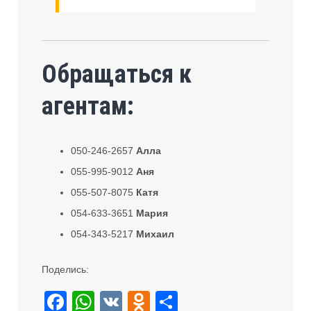
Обращаться к
агентам:
050-246-2657
Алла
055-995-9012
Аня
055-507-8075
Катя
054-633-3651
Мария
054-343-5217
Михаил
Поделись:
F
W
V
O
S