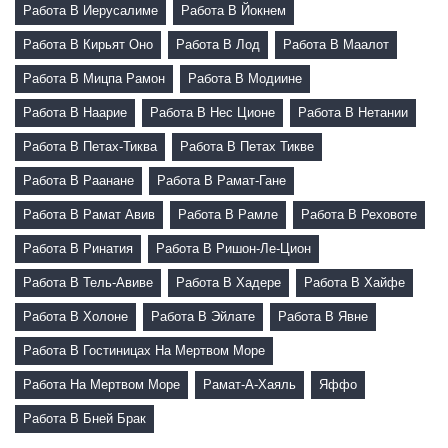
Работа В Иерусалиме
Работа В Йокнем
Работа В Кирьят Оно
Работа В Лод
Работа В Маалот
Работа В Мицпа Рамон
Работа В Модиине
Работа В Наарие
Работа В Нес Ционе
Работа В Нетании
Работа В Петах-Тиква
Работа В Петах Тикве
Работа В Раанане
Работа В Рамат-Гане
Работа В Рамат Авив
Работа В Рамле
Работа В Реховоте
Работа В Ринатия
Работа В Ришон-Ле-Цион
Работа В Тель-Авиве
Работа В Хадере
Работа В Хайфе
Работа В Холоне
Работа В Эйлате
Работа В Явне
Работа В Гостиницах На Мертвом Море
Работа На Мертвом Море
Рамат-А-Хаяль
Яффо
Работа В Бней Брак