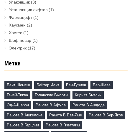
Упаковщик
(3)
Установщик лифтов
(1)
Фармацефт
(1)
Хаусмен
(2)
Хостес
(1)
Шеф повар
(1)
Электрик
(17)
Метки
Бейт Шемеш
Бейтар Илит
Бен-Гурион
Бер-Шева
Ганей-Тиква
Голанские Высоты
Кирьят Бьялик
Од-А-Шарон
Работа В Афула
Работа В Ашдоде
Работа В Ашкелоне
Работа В Бат-Яме
Работа В Бер-Яков
Работа В Герцлии
Работа В Гиватаим