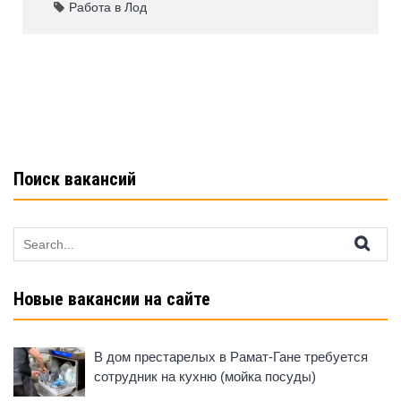
e
s
o
e
Работа в Лод
b
A
kl
o
p
a
o
p
ss
k
ni
ki
Поиск вакансий
Search
for:
Новые вакансии на сайте
В дом престарелых в Рамат-Гане требуется
сотрудник на кухню (мойка посуды)