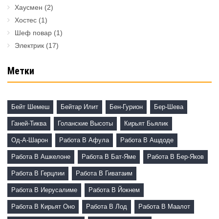
Хаусмен
(2)
Хостес
(1)
Шеф повар
(1)
Электрик
(17)
Метки
Бейт Шемеш
Бейтар Илит
Бен-Гурион
Бер-Шева
Ганей-Тиква
Голанские Высоты
Кирьят Бьялик
Од-А-Шарон
Работа В Афула
Работа В Ашдоде
Работа В Ашкелоне
Работа В Бат-Яме
Работа В Бер-Яков
Работа В Герцлии
Работа В Гиватаим
Работа В Иерусалиме
Работа В Йокнем
Работа В Кирьят Оно
Работа В Лод
Работа В Маалот