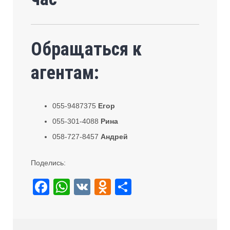
Обращаться к
агентам:
055-9487375
Егор
055-301-4088
Рина
058-727-8457
Андрей
Поделись:
F
W
V
O
S
a
h
K
d
h
c
at
n
ar