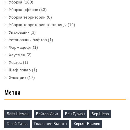
Уборка
(180)
Уборка офисов
(43)
Уборка территории
(8)
Уборка территории гостиницы
(12)
Упаковщик
(3)
Установщик лифтов
(1)
Фармацефт
(1)
Хаусмен
(2)
Хостес
(1)
Шеф повар
(1)
Электрик
(17)
Метки
Бейт Шемеш
Бейтар Илит
Бен-Гурион
Бер-Шева
Ганей-Тиква
Голанские Высоты
Кирьят Бьялик