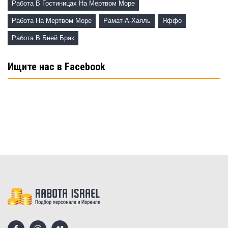
Работа В Гостиницах На Мертвом Море
Работа На Мертвом Море
Рамат-А-Хаяль
Яффо
Работа В Бней Брак
Ищите нас в Facebook