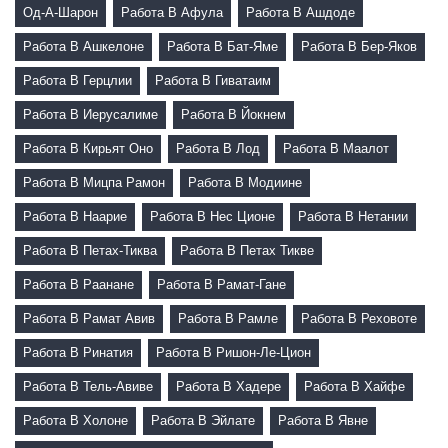
Од-А-Шарон
Работа В Афула
Работа В Ашдоде
Работа В Ашкелоне
Работа В Бат-Яме
Работа В Бер-Яков
Работа В Герцлии
Работа В Гиватаим
Работа В Иерусалиме
Работа В Йокнем
Работа В Кирьят Оно
Работа В Лод
Работа В Маалот
Работа В Мицпа Рамон
Работа В Модиине
Работа В Наарие
Работа В Нес Ционе
Работа В Нетании
Работа В Петах-Тиква
Работа В Петах Тикве
Работа В Раанане
Работа В Рамат-Гане
Работа В Рамат Авив
Работа В Рамле
Работа В Реховоте
Работа В Ринатия
Работа В Ришон-Ле-Цион
Работа В Тель-Авиве
Работа В Хадере
Работа В Хайфе
Работа В Холоне
Работа В Эйлате
Работа В Явне