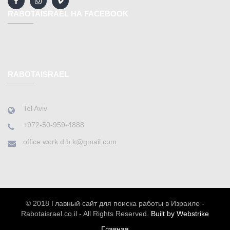
RABOTAISRAEL НА FACEBOOK
RABOTAISRAEL
Tel Aviv
+972-50-959-4888
office.work.d.b.k@gmail.com
© 2018 Главный сайт для поиска работы в Израиле -
Rabotaisrael.co.il - All Rights Reserved.
Built by Webstrike
Главная