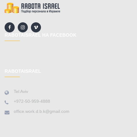
RABOTAISRAEL НА FACEBOOK
RABOTAISRAEL
Tel Aviv
+972-50-959-4888
office.work.d.b.k@gmail.com