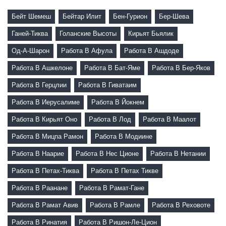
Бейт Шемеш
Бейтар Илит
Бен-Гурион
Бер-Шева
Ганей-Тиква
Голанские Высоты
Кирьят Бьялик
Од-А-Шарон
Работа В Афула
Работа В Ашдоде
Работа В Ашкелоне
Работа В Бат-Яме
Работа В Бер-Яков
Работа В Герцлии
Работа В Гиватаим
Работа В Иерусалиме
Работа В Йокнем
Работа В Кирьят Оно
Работа В Лод
Работа В Маалот
Работа В Мицпа Рамон
Работа В Модиине
Работа В Наарие
Работа В Нес Ционе
Работа В Нетании
Работа В Петах-Тиква
Работа В Петах Тикве
Работа В Раанане
Работа В Рамат-Гане
Работа В Рамат Авив
Работа В Рамле
Работа В Реховоте
Работа В Ринатия
Работа В Ришон-Ле-Цион