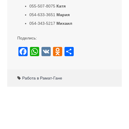
055-507-8075
Катя
054-633-3651
Мария
054-343-5217
Михаил
Поделись:
F
W
V
O
S
a
h
K
d
h
c
at
n
ar
e
s
o
e
Работа в Рамат-Гане
b
A
kl
o
p
a
o
p
ss
k
ni
ki