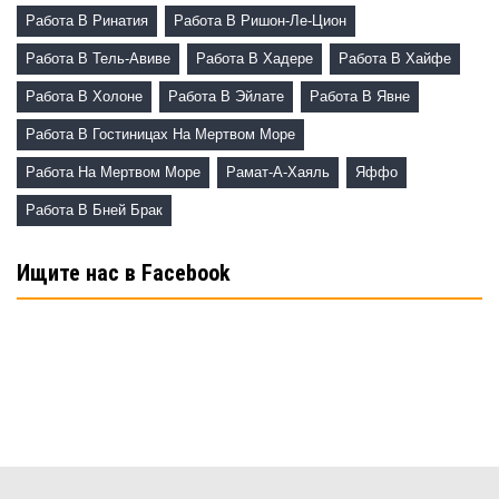
Работа В Ринатия
Работа В Ришон-Ле-Цион
Работа В Тель-Авиве
Работа В Хадере
Работа В Хайфе
Работа В Холоне
Работа В Эйлате
Работа В Явне
Работа В Гостиницах На Мертвом Море
Работа На Мертвом Море
Рамат-А-Хаяль
Яффо
Работа В Бней Брак
Ищите нас в Facebook