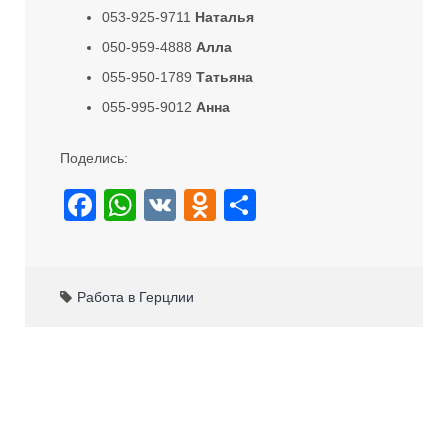
053-925-9711
Наталья
050-959-4888
Алла
055-950-1789
Татьяна
055-995-9012
Анна
Поделись:
F
W
V
O
S
a
h
K
d
h
c
at
n
ar
e
s
o
e
Работа в Герцлии
b
A
kl
o
p
a
o
p
ss
k
ni