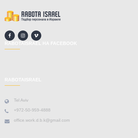
RABOTAISRAEL НА FACEBOOK
RABOTAISRAEL
Tel Aviv
+972-50-959-4888
office.work.d.b.k@gmail.com