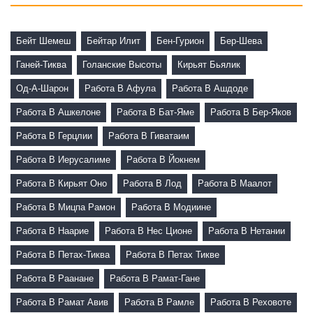
Бейт Шемеш
Бейтар Илит
Бен-Гурион
Бер-Шева
Ганей-Тиква
Голанские Высоты
Кирьят Бьялик
Од-А-Шарон
Работа В Афула
Работа В Ашдоде
Работа В Ашкелоне
Работа В Бат-Яме
Работа В Бер-Яков
Работа В Герцлии
Работа В Гиватаим
Работа В Иерусалиме
Работа В Йокнем
Работа В Кирьят Оно
Работа В Лод
Работа В Маалот
Работа В Мицпа Рамон
Работа В Модиине
Работа В Наарие
Работа В Нес Ционе
Работа В Нетании
Работа В Петах-Тиква
Работа В Петах Тикве
Работа В Раанане
Работа В Рамат-Гане
Работа В Рамат Авив
Работа В Рамле
Работа В Реховоте