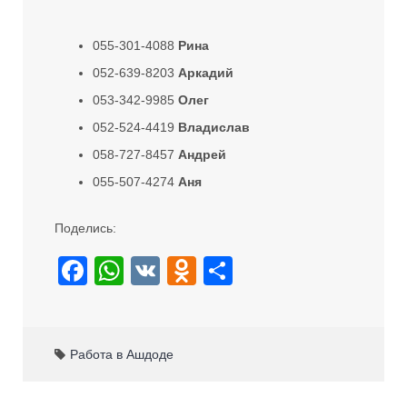
055-301-4088
Рина
052-639-8203
Аркадий
053-342-9985
Олег
052-524-4419
Владислав
058-727-8457
Андрей
055-507-4274
Аня
Поделись:
F
W
V
O
S
a
h
K
d
h
c
at
n
ar
e
s
o
e
Работа в Ашдоде
b
A
kl