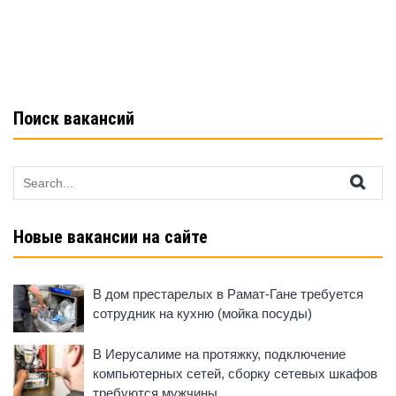
o
p
a
o
p
ss
k
ni
ki
Поиск вакансий
Search
for:
Новые вакансии на сайте
В дом престарелых в Рамат-Гане требуется
сотрудник на кухню (мойка посуды)
В Иерусалиме на протяжку, подключение
компьютерных сетей, сборку сетевых шкафов
требуются мужчины