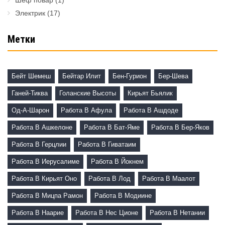
Шеф повар
(1)
Электрик
(17)
Метки
Бейт Шемеш
Бейтар Илит
Бен-Гурион
Бер-Шева
Ганей-Тиква
Голанские Высоты
Кирьят Бьялик
Од-А-Шарон
Работа В Афула
Работа В Ашдоде
Работа В Ашкелоне
Работа В Бат-Яме
Работа В Бер-Яков
Работа В Герцлии
Работа В Гиватаим
Работа В Иерусалиме
Работа В Йокнем
Работа В Кирьят Оно
Работа В Лод
Работа В Маалот
Работа В Мицпа Рамон
Работа В Модиине
Работа В Наарие
Работа В Нес Ционе
Работа В Нетании