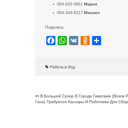
054-633-3651
Мария
054-343-5217
Михаил
Поделись:
F
W
V
O
S
a
h
K
d
h
c
at
n
ar
e
s
o
e
Работа в Лод
b
A
kl
o
p
a
o
p
ss
В Большой Супер В Городе Гиватаим (возле 
Гана) Требуются Кассиры И Работники Для Сбор
k
ni
ki