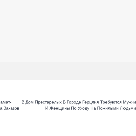
Рамат-
В Дом Престарелых В Городе Герцлия Требуются Мужч
а Заказов
И Женщины По Уходу На Пожилыми Людьм