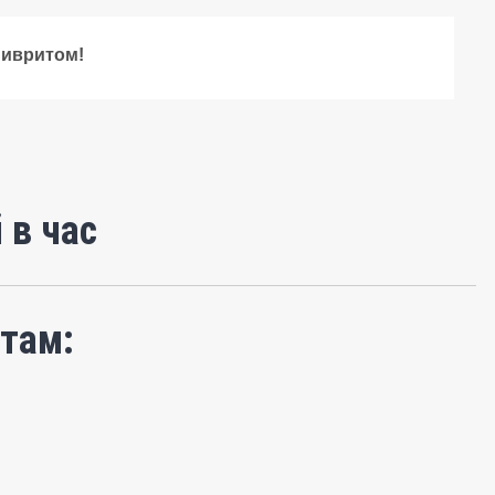
 ивритом!
 в час
там: