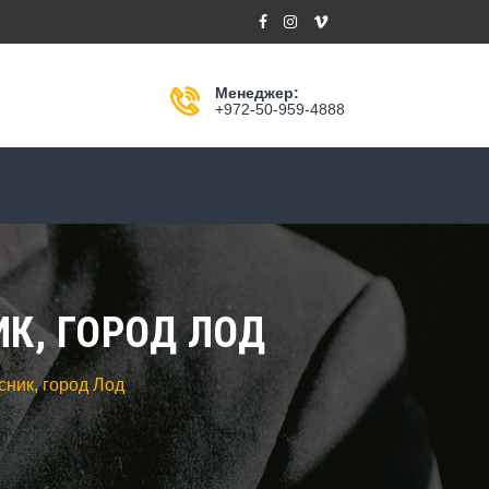
Менеджер:
+972-50-959-4888
К, ГОРОД ЛОД
ник, город Лод