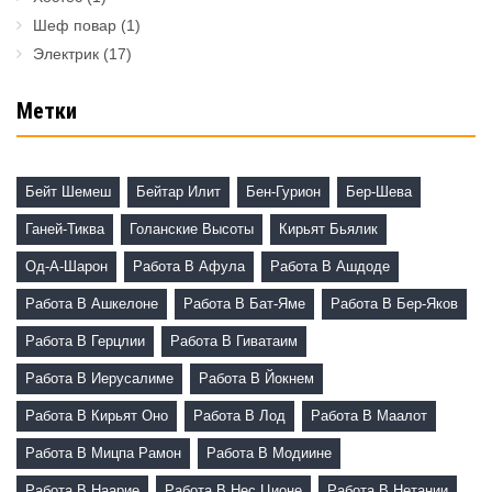
Шеф повар
(1)
Электрик
(17)
Метки
Бейт Шемеш
Бейтар Илит
Бен-Гурион
Бер-Шева
Ганей-Тиква
Голанские Высоты
Кирьят Бьялик
Од-А-Шарон
Работа В Афула
Работа В Ашдоде
Работа В Ашкелоне
Работа В Бат-Яме
Работа В Бер-Яков
Работа В Герцлии
Работа В Гиватаим
Работа В Иерусалиме
Работа В Йокнем
Работа В Кирьят Оно
Работа В Лод
Работа В Маалот
Работа В Мицпа Рамон
Работа В Модиине
Работа В Наарие
Работа В Нес Ционе
Работа В Нетании