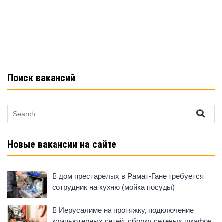
b
A
kl
o
p
a
o
p
ss
k
ni
ki
Поиск вакансий
Search
for:
Новые вакансии на сайте
В дом престарелых в Рамат-Гане требуется
сотрудник на кухню (мойка посуды)
В Иерусалиме на протяжку, подключение
компьютерных сетей, сборку сетевых шкафов