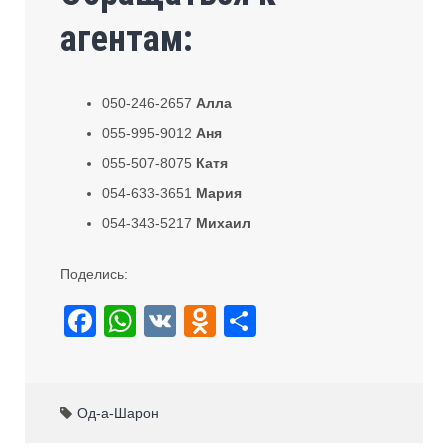
агентам:
050-246-2657
Алла
055-995-9012
Аня
055-507-8075
Катя
054-633-3651
Мария
054-343-5217
Михаил
Поделись:
F
W
V
O
S
a
h
K
d
h
c
at
n
ar
e
s
o
e
Од-а-Шарон