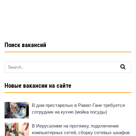
o
p
a
o
p
ss
k
ni
ki
Поиск вакансий
Search
for:
Новые вакансии на сайте
В дом престарелых в Рамат-Гане требуется
сотрудник на кухню (мойка посуды)
В Иерусалиме на протяжку, подключение
компьютерных сетей, сборку сетевых шкафов