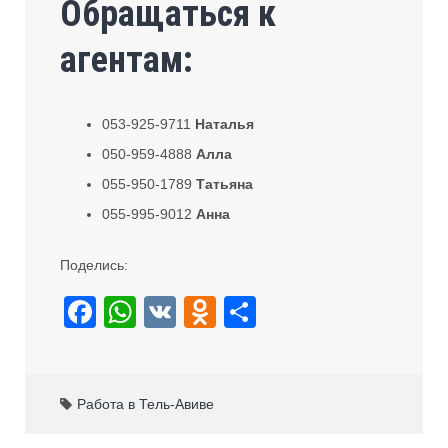
Обращаться к
агентам:
053-925-9711
Наталья
050-959-4888
Алла
055-950-1789
Татьяна
055-995-9012
Анна
Поделись:
F
W
V
O
S
a
h
K
d
h
c
at
n
ar
e
s
o
e
Работа в Тель-Авиве
b
A
kl