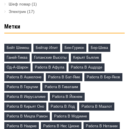
Шеф повар
(1)
Электрик
(17)
Метки
Бейт Шемеш
Бейтар Илит
Бен-Гурион
Бер-Шева
Ганей-Тиква
Голанские Высоты
Кирьят Бьялик
Од-А-Шарон
Работа В Афула
Работа В Ашдоде
Работа В Ашкелоне
Работа В Бат-Яме
Работа В Бер-Яков
Работа В Герцлии
Работа В Гиватаим
Работа В Иерусалиме
Работа В Йокнем
Работа В Кирьят Оно
Работа В Лод
Работа В Маалот
Работа В Мицпа Рамон
Работа В Модиине
Работа В Наарие
Работа В Нес Ционе
Работа В Нетании