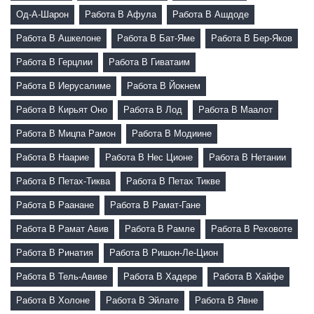
Од-А-Шарон
Работа В Афула
Работа В Ашдоде
Работа В Ашкелоне
Работа В Бат-Яме
Работа В Бер-Яков
Работа В Герцлии
Работа В Гиватаим
Работа В Иерусалиме
Работа В Йокнем
Работа В Кирьят Оно
Работа В Лод
Работа В Маалот
Работа В Мицпа Рамон
Работа В Модиине
Работа В Наарие
Работа В Нес Ционе
Работа В Нетании
Работа В Петах-Тиква
Работа В Петах Тикве
Работа В Раанане
Работа В Рамат-Гане
Работа В Рамат Авив
Работа В Рамле
Работа В Реховоте
Работа В Ринатия
Работа В Ришон-Ле-Цион
Работа В Тель-Авиве
Работа В Хадере
Работа В Хайфе
Работа В Холоне
Работа В Эйлате
Работа В Явне