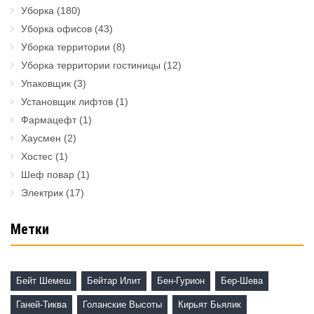
Уборка
(180)
Уборка офисов
(43)
Уборка территории
(8)
Уборка территории гостиницы
(12)
Упаковщик
(3)
Установщик лифтов
(1)
Фармацефт
(1)
Хаусмен
(2)
Хостес
(1)
Шеф повар
(1)
Электрик
(17)
Метки
Бейт Шемеш
Бейтар Илит
Бен-Гурион
Бер-Шева
Ганей-Тиква
Голанские Высоты
Кирьят Бьялик