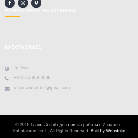
RABOTAISRAEL НА FACEBOOK
RABOTAISRAEL
Tel Aviv
+972-50-959-4888
office.work.d.b.k@gmail.com
© 2018 Главный сайт для поиска работы в Израиле -
Rabotaisrael.co.il - All Rights Reserved.
Built by Webstrike