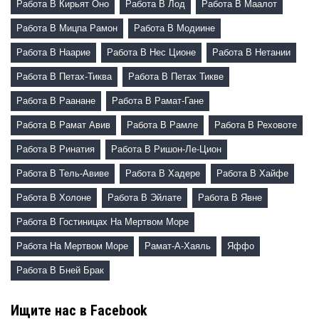
Работа В Кирьят Оно
Работа В Лод
Работа В Маалот
Работа В Мицпа Рамон
Работа В Модиине
Работа В Наарие
Работа В Нес Ционе
Работа В Нетании
Работа В Петах-Тиква
Работа В Петах Тикве
Работа В Раанане
Работа В Рамат-Гане
Работа В Рамат Авив
Работа В Рамле
Работа В Реховоте
Работа В Ринатия
Работа В Ришон-Ле-Цион
Работа В Тель-Авиве
Работа В Хадере
Работа В Хайфе
Работа В Холоне
Работа В Эйлате
Работа В Явне
Работа В Гостиницах На Мертвом Море
Работа На Мертвом Море
Рамат-А-Хаяль
Яффо
Работа В Бней Брак
Ищите нас в Facebook