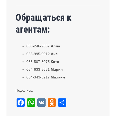
Обращаться к
агентам:
050-246-2657
Алла
055-995-9012
Аня
055-507-8075
Катя
054-633-3651
Мария
054-343-5217
Михаил
Поделись:
F
W
V
O
S
a
h
K
d
h