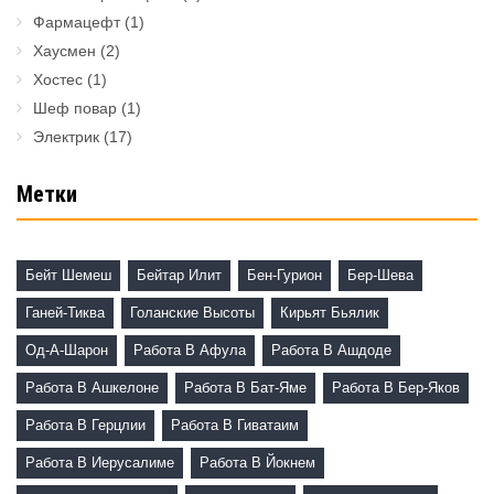
Фармацефт
(1)
Хаусмен
(2)
Хостес
(1)
Шеф повар
(1)
Электрик
(17)
Метки
Бейт Шемеш
Бейтар Илит
Бен-Гурион
Бер-Шева
Ганей-Тиква
Голанские Высоты
Кирьят Бьялик
Од-А-Шарон
Работа В Афула
Работа В Ашдоде
Работа В Ашкелоне
Работа В Бат-Яме
Работа В Бер-Яков
Работа В Герцлии
Работа В Гиватаим
Работа В Иерусалиме
Работа В Йокнем