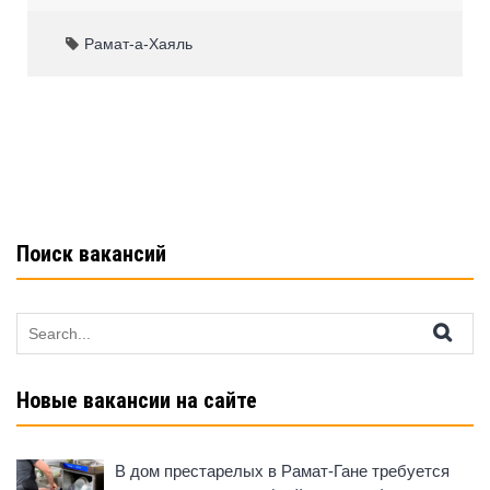
c
at
n
ar
e
s
o
e
Рамат-а-Хаяль
b
A
kl
o
p
a
o
p
ss
k
ni
ki
Поиск вакансий
Search
for:
Новые вакансии на сайте
В дом престарелых в Рамат-Гане требуется