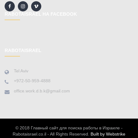
RABOTAISRAEL НА FACEBOOK
RABOTAISRAEL
Tel Aviv
+972-50-959-4888
office.work.d.b.k@gmail.com
© 2018 Главный сайт для поиска работы в Израиле -
Rabotaisrael.co.il - All Rights Reserved.
Built by Webstrike