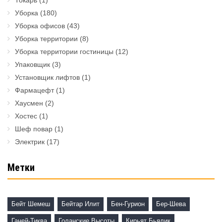
Токарь
(1)
Уборка
(180)
Уборка офисов
(43)
Уборка территории
(8)
Уборка территории гостиницы
(12)
Упаковщик
(3)
Установщик лифтов
(1)
Фармацефт
(1)
Хаусмен
(2)
Хостес
(1)
Шеф повар
(1)
Электрик
(17)
Метки
Бейт Шемеш
Бейтар Илит
Бен-Гурион
Бер-Шева
Ганей-Тиква
Голанские Высоты
Кирьят Бьялик