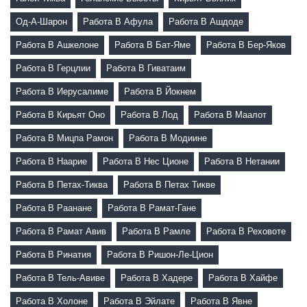
Од-А-Шарон
Работа В Афула
Работа В Ашдоде
Работа В Ашкелоне
Работа В Бат-Яме
Работа В Бер-Яков
Работа В Герцлии
Работа В Гиватаим
Работа В Иерусалиме
Работа В Йокнем
Работа В Кирьят Оно
Работа В Лод
Работа В Маалот
Работа В Мицпа Рамон
Работа В Модиине
Работа В Наарие
Работа В Нес Ционе
Работа В Нетании
Работа В Петах-Тиква
Работа В Петах Тикве
Работа В Раанане
Работа В Рамат-Гане
Работа В Рамат Авив
Работа В Рамле
Работа В Реховоте
Работа В Ринатия
Работа В Ришон-Ле-Цион
Работа В Тель-Авиве
Работа В Хадере
Работа В Хайфе
Работа В Холоне
Работа В Эйлате
Работа В Явне