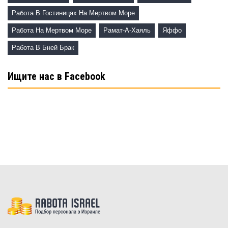
Работа В Гостиницах На Мертвом Море
Работа На Мертвом Море
Рамат-А-Хаяль
Яффо
Работа В Бней Брак
Ищите нас в Facebook