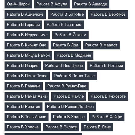
Од-А-Шарон
Работа В Афула
Работа В Ашдоде
Работа В Ашкелоне
Работа В Бат-Яме
Работа В Бер-Яков
Работа В Герцлии
Работа В Гиватаим
Работа В Иерусалиме
Работа В Йокнем
Работа В Кирьят Оно
Работа В Лод
Работа В Маалот
Работа В Мицпа Рамон
Работа В Модиине
Работа В Наарие
Работа В Нес Ционе
Работа В Нетании
Работа В Петах-Тиква
Работа В Петах Тикве
Работа В Раанане
Работа В Рамат-Гане
Работа В Рамат Авив
Работа В Рамле
Работа В Реховоте
Работа В Ринатия
Работа В Ришон-Ле-Цион
Работа В Тель-Авиве
Работа В Хадере
Работа В Хайфе
Работа В Холоне
Работа В Эйлате
Работа В Явне