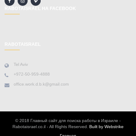
RABOTAISRAEL НА FACEBOOK
RABOTAISRAEL
Tel Aviv
+972-50-959-4888
office.work.d.b.k@gmail.com
© 2018 Главный сайт для поиска работы в Израиле -
Rabotaisrael.co.il - All Rights Reserved.
Built by Webstrike
Главная