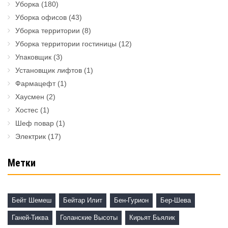
Уборка
(180)
Уборка офисов
(43)
Уборка территории
(8)
Уборка территории гостиницы
(12)
Упаковщик
(3)
Установщик лифтов
(1)
Фармацефт
(1)
Хаусмен
(2)
Хостес
(1)
Шеф повар
(1)
Электрик
(17)
Метки
Бейт Шемеш
Бейтар Илит
Бен-Гурион
Бер-Шева
Ганей-Тиква
Голанские Высоты
Кирьят Бьялик