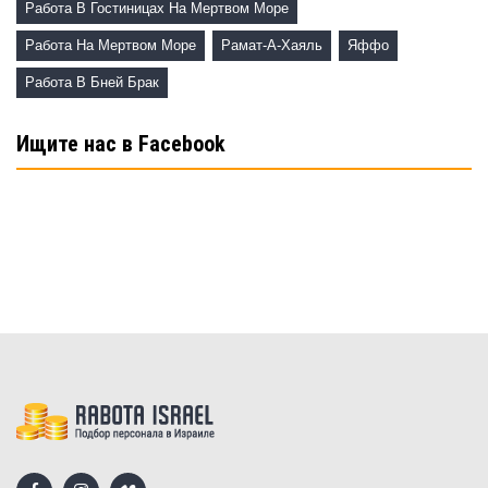
Работа В Гостиницах На Мертвом Море
Работа На Мертвом Море
Рамат-А-Хаяль
Яффо
Работа В Бней Брак
Ищите нас в Facebook