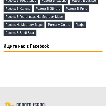
Работа В Тель-Авиве
Работа В Хадере
Работа В Хайфе
Работа В Холоне
Работа В Эйлате
Работа В Явне
Работа В Гостиницах На Мертвом Море
Работа На Мертвом Море
Рамат-А-Хаяль
Яффо
Работа В Бней Брак
Ищите нас в Facebook