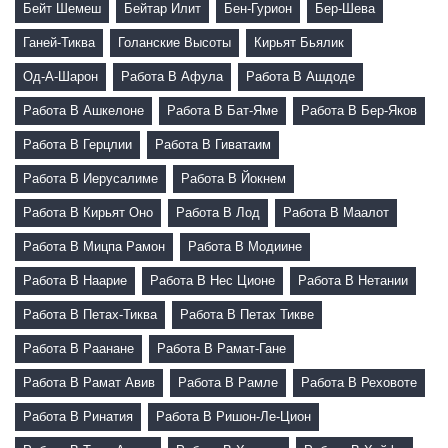
Бейт Шемеш
Бейтар Илит
Бен-Гурион
Бер-Шева
Ганей-Тиква
Голанские Высоты
Кирьят Бьялик
Од-А-Шарон
Работа В Афула
Работа В Ашдоде
Работа В Ашкелоне
Работа В Бат-Яме
Работа В Бер-Яков
Работа В Герцлии
Работа В Гиватаим
Работа В Иерусалиме
Работа В Йокнем
Работа В Кирьят Оно
Работа В Лод
Работа В Маалот
Работа В Мицпа Рамон
Работа В Модиине
Работа В Наарие
Работа В Нес Ционе
Работа В Нетании
Работа В Петах-Тиква
Работа В Петах Тикве
Работа В Раанане
Работа В Рамат-Гане
Работа В Рамат Авив
Работа В Рамле
Работа В Реховоте
Работа В Ринатия
Работа В Ришон-Ле-Цион