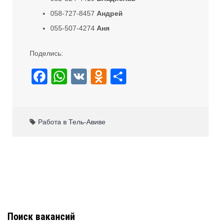
058-727-8457
Андрей
055-507-4274
Аня
Поделись:
F
W
V
O
S
a
h
K
d
h
c
at
n
ar
e
s
o
e
Работа в Тель-Авиве
b
A
kl
o
p
a
o
p
ss
k
ni
ki
Поиск вакансий