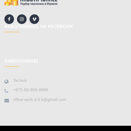
RABOTAISRAEL НА FACEBOOK
RABOTAISRAEL
Tel Aviv
+972-50-959-4888
office.work.d.b.k@gmail.com