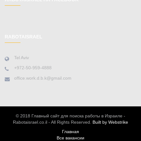
RABOTAISRAEL
Tel Aviv
+972-50-959-4888
office.work.d.b.k@gmail.com
© 2018 Главный сайт для поиска работы в Израиле -
Rabotaisrael.co.il - All Rights Reserved.
Built by Webstrike
Главная
Все вакансии