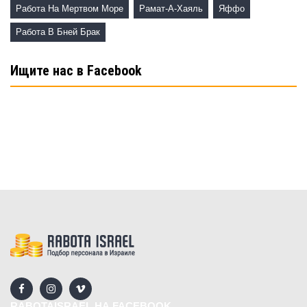
Работа На Мертвом Море
Рамат-А-Хаяль
Яффо
Работа В Бней Брак
Ищите нас в Facebook
RABOTAISRAEL НА FACEBOOK