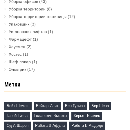
Уборка офисов
(43)
Уборка территории
(8)
Уборка территории гостиницы
(12)
Упаковщик
(3)
Установщик лифтов
(1)
Фармацефт
(1)
Хаусмен
(2)
Хостес
(1)
Шеф повар
(1)
Электрик
(17)
Метки
Бейт Шемеш
Бейтар Илит
Бен-Гурион
Бер-Шева
Ганей-Тиква
Голанские Высоты
Кирьят Бьялик
Од-А-Шарон
Работа В Афула
Работа В Ашдоде