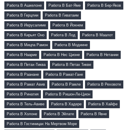
Работа В Ашкелоне
Работа В Бат-Яме
Работа В Бер-Яков
Работа В Герцлии
Работа В Гиватаим
Работа В Иерусалиме
Работа В Йокнем
Работа В Кирьят Оно
Работа В Лод
Работа В Маалот
Работа В Мицпа Рамон
Работа В Модиине
Работа В Наарие
Работа В Нес Ционе
Работа В Нетании
Работа В Петах-Тиква
Работа В Петах Тикве
Работа В Раанане
Работа В Рамат-Гане
Работа В Рамат Авив
Работа В Рамле
Работа В Реховоте
Работа В Ринатия
Работа В Ришон-Ле-Цион
Работа В Тель-Авиве
Работа В Хадере
Работа В Хайфе
Работа В Холоне
Работа В Эйлате
Работа В Явне
Работа В Гостиницах На Мертвом Море