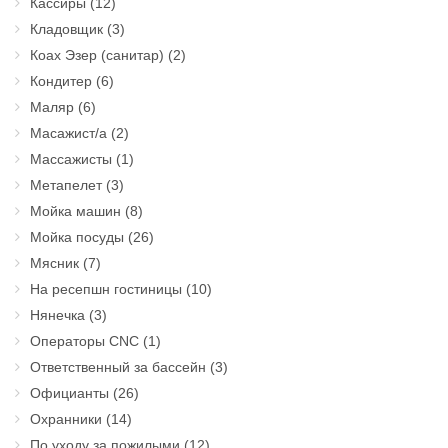
Кассиры
(12)
Кладовщик
(3)
Коах Эзер (санитар)
(2)
Кондитер
(6)
Маляр
(6)
Масажист/а
(2)
Массажисты
(1)
Метапелет
(3)
Мойка машин
(8)
Мойка посуды
(26)
Мясник
(7)
На ресепшн гостиницы
(10)
Нянечка
(3)
Операторы CNC
(1)
Ответственный за бассейн
(3)
Официанты
(26)
Охранники
(14)
По уходу за пожилыми
(12)