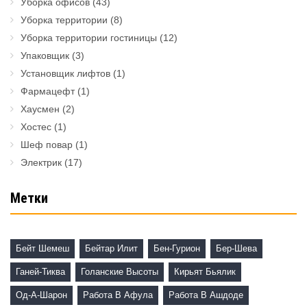
Уборка офисов
(43)
Уборка территории
(8)
Уборка территории гостиницы
(12)
Упаковщик
(3)
Установщик лифтов
(1)
Фармацефт
(1)
Хаусмен
(2)
Хостес
(1)
Шеф повар
(1)
Электрик
(17)
Метки
Бейт Шемеш
Бейтар Илит
Бен-Гурион
Бер-Шева
Ганей-Тиква
Голанские Высоты
Кирьят Бьялик
Од-А-Шарон
Работа В Афула
Работа В Ашдоде