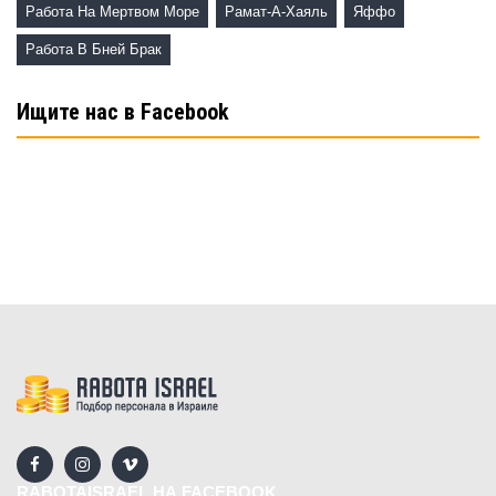
Работа На Мертвом Море
Рамат-А-Хаяль
Яффо
Работа В Бней Брак
Ищите нас в Facebook
RABOTAISRAEL НА FACEBOOK