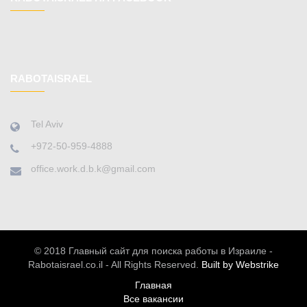
RABOTAISRAEL
Tel Aviv
+972-50-959-4888
office.work.d.b.k@gmail.com
© 2018 Главный сайт для поиска работы в Израиле -
Rabotaisrael.co.il - All Rights Reserved.
Built by Webstrike
Главная
Все вакансии