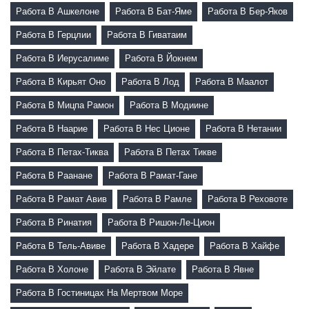
Работа В Ашкелоне
Работа В Бат-Яме
Работа В Бер-Яков
Работа В Герцлии
Работа В Гиватаим
Работа В Иерусалиме
Работа В Йокнем
Работа В Кирьят Оно
Работа В Лод
Работа В Маалот
Работа В Мицпа Рамон
Работа В Модиине
Работа В Наарие
Работа В Нес Ционе
Работа В Нетании
Работа В Петах-Тиква
Работа В Петах Тикве
Работа В Раанане
Работа В Рамат-Гане
Работа В Рамат Авив
Работа В Рамле
Работа В Реховоте
Работа В Ринатия
Работа В Ришон-Ле-Цион
Работа В Тель-Авиве
Работа В Хадере
Работа В Хайфе
Работа В Холоне
Работа В Эйлате
Работа В Явне
Работа В Гостиницах На Мертвом Море