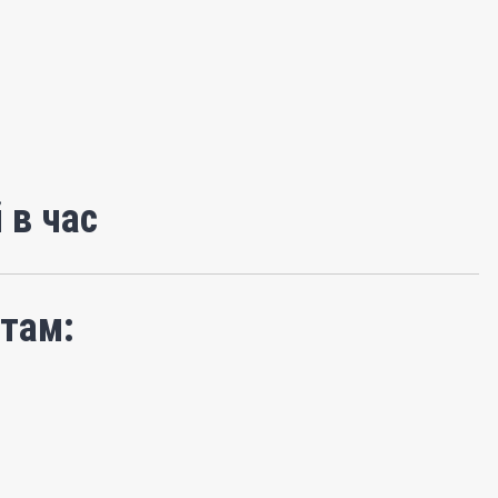
 в час
там: