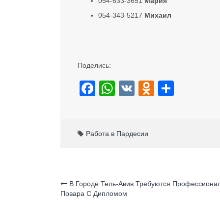
054-633-3651
Мария
054-343-5217
Михаил
Поделись:
F
W
V
O
S
a
h
K
d
h
c
at
n
ar
e
s
o
e
Работа в Пардесии
b
A
kl
o
p
a
o
p
ss
В Городе Тель-Авив Требуются Профессиона
Повара С Дипломом
k
ni
ki