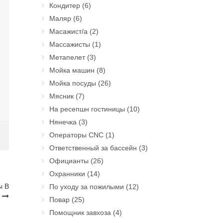
Кондитер
(6)
Маляр
(6)
Масажист/а
(2)
Массажисты
(1)
Метапелет
(3)
Мойка машин
(8)
Мойка посуды
(26)
Мясник
(7)
На ресепшн гостиницы
(10)
Нянечка
(3)
Операторы CNC
(1)
Ответственный за бассейн
(3)
Официанты
(26)
Охранники
(14)
ы В
По уходу за пожилыми
(12)
ю
Повар
(25)
Помощник завхоза
(4)