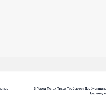
льные
В Город Петах-Тиква Требуются Две Женщин
Прачечну