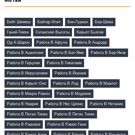
Бейт Шемеш
Бейтар Илит
Бен-Гурион
Бер-Шева
Ганей-Тиква
Голанские Высоты
Кирьят Бьялик
Од-А-Шарон
Работа В Афула
Работа В Ашдоде
Работа В Ашкелоне
Работа В Бат-Яме
Работа В Бер-Яков
Работа В Герцлии
Работа В Гиватаим
Работа В Иерусалиме
Работа В Йокнем
Работа В Кирьят Оно
Работа В Лод
Работа В Маалот
Работа В Мицпа Рамон
Работа В Модиине
Работа В Наарие
Работа В Нес Ционе
Работа В Нетании
Работа В Петах-Тиква
Работа В Петах Тикве
Работа В Раанане
Работа В Рамат-Гане
Работа В Рамат Авив
Работа В Рамле
Работа В Реховоте