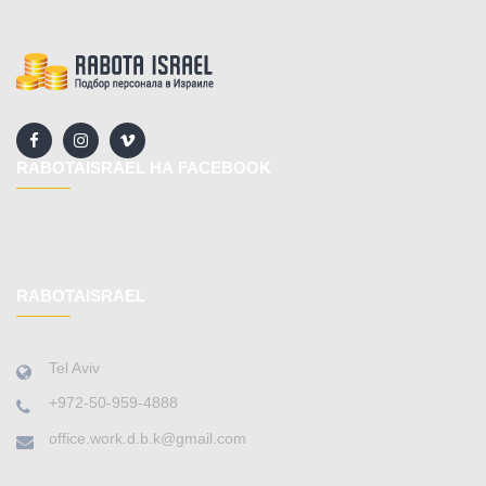
RABOTAISRAEL НА FACEBOOK
RABOTAISRAEL
Tel Aviv
+972-50-959-4888
office.work.d.b.k@gmail.com