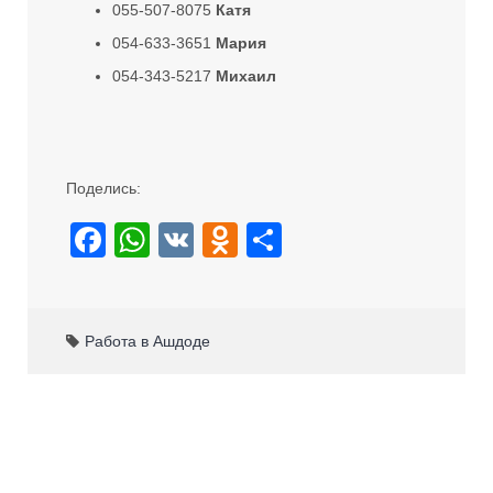
055-507-8075
Катя
054-633-3651
Мария
054-343-5217
Михаил
Поделись:
F
W
V
O
S
a
h
K
d
h
c
at
n
ar
e
s
o
e
Работа в Ашдоде
b
A
kl
o
p
a
o
p
ss
k
ni