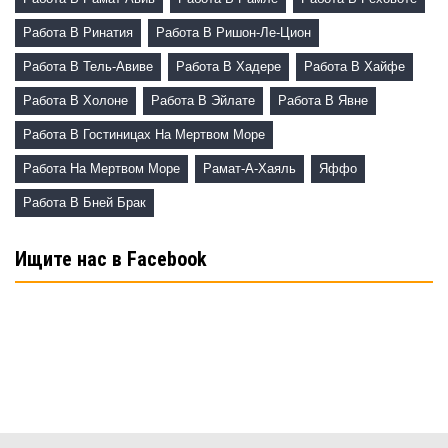
Работа В Ринатия
Работа В Ришон-Ле-Цион
Работа В Тель-Авиве
Работа В Хадере
Работа В Хайфе
Работа В Холоне
Работа В Эйлате
Работа В Явне
Работа В Гостиницах На Мертвом Море
Работа На Мертвом Море
Рамат-А-Хаяль
Яффо
Работа В Бней Брак
Ищите нас в Facebook